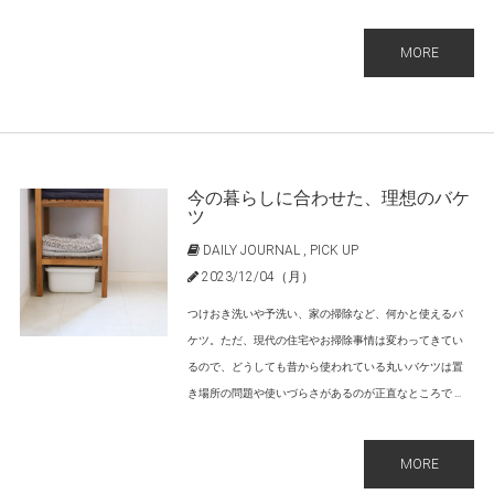
MORE
今の暮らしに合わせた、理想のバケ
ツ
DAILY JOURNAL
,
PICK UP
2023/12/04（月）
つけおき洗いや予洗い、家の掃除など、何かと使えるバ
ケツ。ただ、現代の住宅やお掃除事情は変わってきてい
るので、どうしても昔から使われている丸いバケツは置
き場所の問題や使いづらさがあるのが正直なところで ...
MORE