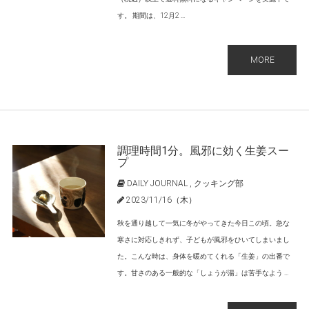
す。 期間は、12月2 ...
MORE
調理時間1分。風邪に効く生姜スー
プ
DAILY JOURNAL
,
クッキング部
2023/11/16（木）
秋を通り越して一気に冬がやってきた今日この頃。急な
寒さに対応しきれず、子どもが風邪をひいてしまいまし
た。こんな時は、身体を暖めてくれる「生姜」の出番で
す。甘さのある一般的な「しょうが湯」は苦手なよう ...