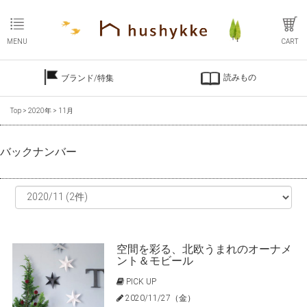
MENU
CART
読みもの
ブランド/特集
Top
>
2020年
>
11月
バックナンバー
空間を彩る、北欧うまれのオーナメ
ント＆モビール
PICK UP
2020/11/27（金）