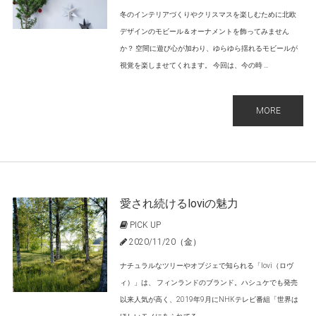
冬のインテリアづくりやクリスマスを楽しむために北欧
デザインのモビール＆オーナメントを飾ってみません
か？ 空間に遊び心が加わり、ゆらゆら揺れるモビールが
視覚を楽しませてくれます。 今回は、今の時 ...
MORE
愛され続けるloviの魅力
PICK UP
2020/11/20（金）
ナチュラルなツリーやオブジェで知られる「lovi（ロヴ
ィ）」は、 フィンランドのブランド。ハシュケでも発売
以来人気が高く、2019年9月にNHKテレビ番組「世界は