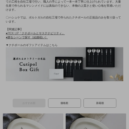
ての工程を自社工場で行い、職人の手によって一本一本丁寧に仕上げられています。大量
生産で作られるマシンメイドには真似のできない、本物の上質さと使い心地を実感いただ
けます。
〇ハシュケでは、ポルトガルの自社工場で作られたクチポールの正規品のみを取り扱って
います。
【関連記事】
●PICK UP「クチポールとサステナビリティ」
●贈るシーンで探す［結婚祝い］
▼クチポールのギフトアイテムはこちら
おすすめ順
価格順
新着順