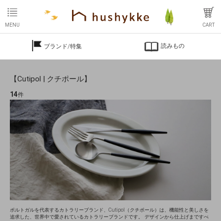
MENU
CART
読みもの
ブランド/特集
【Cutipol | クチポール】
14
件
ポルトガルを代表するカトラリーブランド、Cutipol（クチポール）は、機能性と美しさを
追求した、世界中で愛されているカトラリーブランドです。 デザインから仕上げまですべ