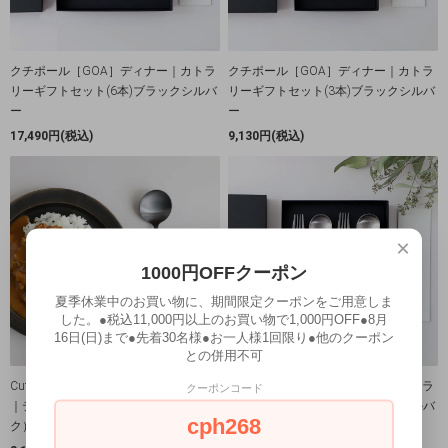
クチポール［GOA］ディナー｜カトラ
クチポール［GOA］ディナー｜カトラ
リーギフトセット(6本)ブラックシルバ
リーギフトセット(3本)ブラックシルバ
ー
ー
17,490円(税込)
9,130円(税込)
×
1000円OFFクーポン
夏季休業中のお買い物に、期間限定クーポンをご用意しま
した。●税込11,000円以上のお買い物で1,000円OFF●8月
16日(日)まで●先着30名様●お一人様1回限り●他のクーポン
との併用不可
Cutipol | クチポール［GOA］ディナー
クチポール［GOA］ディナー｜カトラ
クーポンコード
｜テーブルスプーン（ブラックブラッ
リーギフトセット(4本)ブラックシルバ
cph268
ク）
ー