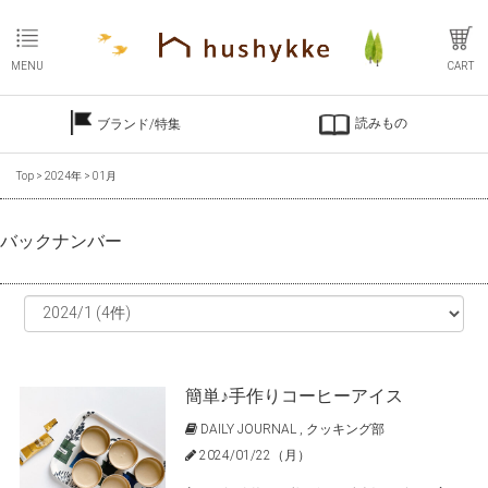
MENU
CART
読みもの
ブランド/特集
Top
>
2024年
>
01月
バックナンバー
簡単♪手作りコーヒーアイス
DAILY JOURNAL
,
クッキング部
2024/01/22（月）