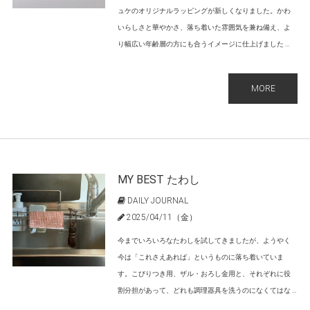
ュケのオリジナルラッピングが新しくなりました。かわ
いらしさと華やかさ、落ち着いた雰囲気を兼ね備え、よ
り幅広い年齢層の方にも合うイメージに仕上げました ...
MORE
MY BEST たわし
DAILY JOURNAL
2025/04/11（金）
今までいろいろなたわしを試してきましたが、ようやく
今は「これさえあれば」というものに落ち着いていま
す。こびりつき用、ザル・おろし金用と、それぞれに役
割分担があって、どれも調理器具を洗うのになくてはな ...