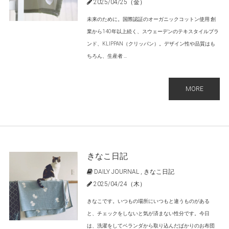
2025/04/25（金）
未来のために。国際認証のオーガニックコットン使用 創
業から140年以上続く、スウェーデンのテキスタイルブラ
ンド、KLIPPAN（クリッパン）。デザイン性や品質はも
ちろん、生産者 ...
MORE
きなこ日記
DAILY JOURNAL
,
きなこ日記
2025/04/24（木）
きなこです。いつもの場所にいつもと違うものがある
と、チェックをしないと気が済まない性分です。今日
は、洗濯をしてベランダから取り込んだばかりのお布団