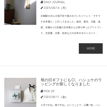
DAILY JOURNAL
2025/04/14（月）
京都駅のポルタ地下街で催されていたイベント「マチマ
チ古本通り」に行ってきました。栃木、東京、大阪、滋
賀、京都から6店舗の古本屋さんが持ち寄ったアートブッ
ク、文芸書、文庫、絵本などの古本やポストカード ...
MORE
母の日ギフトにも◎。ハシュケのラ
ッピングが新しくなりました
PICK UP
2025/04/11（金）
４月ですね。春ですね。ということで、心機一転、ハシ