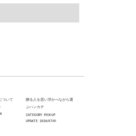
いについて
贈る人を思い浮かべながら選
ぶハンカチ
P
06
CATEGORY :
PICK UP
UPDATE :
2026/07/01