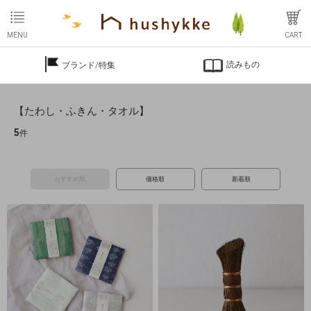
MENU
CART
読みもの
ブランド/特集
【たわし・ふきん・タオル】
5
件
おすすめ順
価格順
新着順