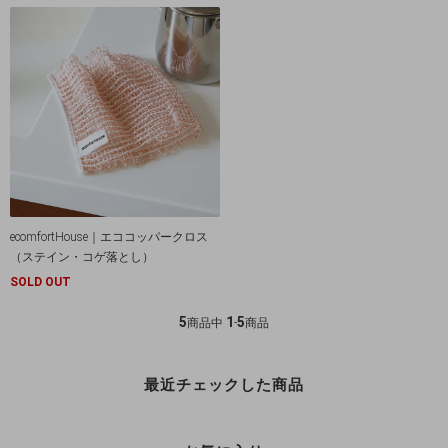
ecomfortHouse｜エココッパークロス
（ステイン・コゲ落とし）
SOLD OUT
5
1
5
商品中
-
商品
最近チェックした商品