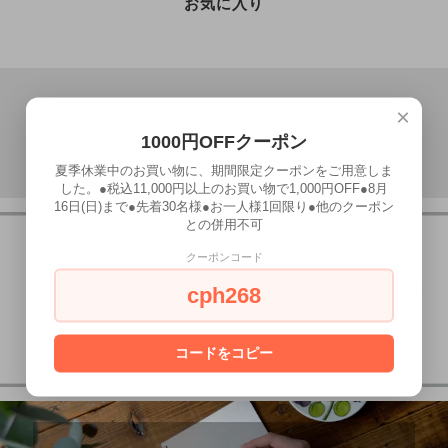
お気に入り
×
1000円OFFクーポン
夏季休業中のお買い物に、期間限定クーポンをご用意しま
した。●税込11,000円以上のお買い物で1,000円OFF●8月
16日(日)まで●先着30名様●お一人様1回限り●他のクーポン
との併用不可
クーポンコード
cph268
コードをコピー