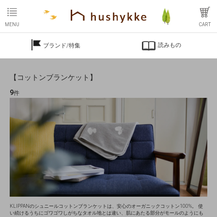
MENU
CART
読みもの
ブランド/特集
【コットンブランケット】
9
件
KLIPPANのシュニールコットンブランケットは、安心のオーガニックコットン100%。 使
い続けるうちにゴワゴワしがちなタオル地とは違い、肌にあたる部分がモールのようにも