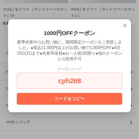
moily│モイリー ［ランドリーバスケッ
moily│モイリー ［ランドリーバスケッ
ト］M
ト］L
×
6,930円(税込)
SOLD OUT
1000円OFFクーポン
12
1
12
商品中
-
商品
夏季休業中のお買い物に、期間限定クーポンをご用意しま
した。●税込11,000円以上のお買い物で1,000円OFF●8月
さらにキーワードを絞り込む
16日(日)まで●先着30名様●お一人様1回限り●他のクーポン
との併用不可
クーポンコード
moily｜トレイ
cph268
moily｜ポットスタンド
コードをコピー
moily｜カゴ
moily｜バッグ