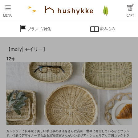
MENU
CART
読みもの
ブランド/特集
【moily│モイリー】
12
件
カンボジアに長年続く美しい手仕事の価値をさらに高め、世界に発信しているかごブラン
ド。代表でデザイナーでもある池宮聖実さんがカンボジア・シェムリアップ州コックトラ