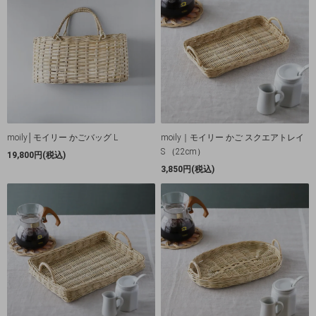
moily│モイリー かごバッグ L
moily｜モイリー かご スクエアトレイ
S （22cm）
19,800円(税込)
3,850円(税込)