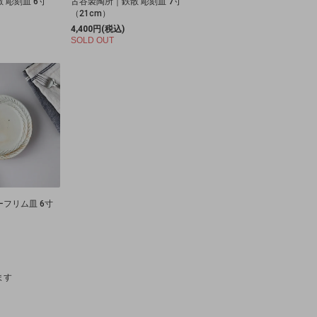
 彫刻皿 6寸
古谷製陶所｜鉄散 彫刻皿 7寸
（21cm）
4,400円(税込)
SOLD OUT
フリム皿 6寸
います