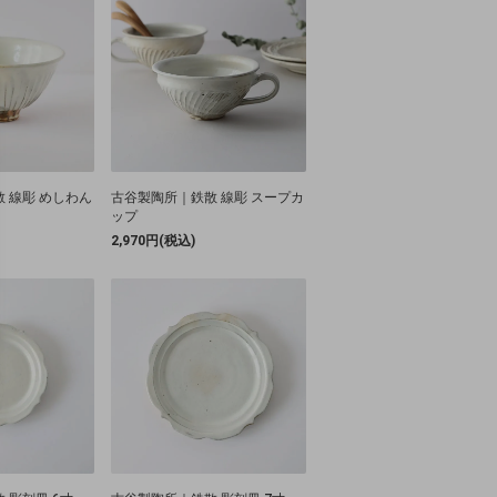
 線彫 めしわん
古谷製陶所｜鉄散 線彫 スープカ
ップ
2,970円(税込)