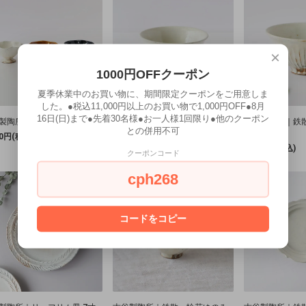
×
1000円OFFクーポン
夏季休業中のお買い物に、期間限定クーポンをご用意しま
した。●税込11,000円以上のお買い物で1,000円OFF●8月
16日(日)まで●先着30名様●お一人様1回限り●他のクーポン
製陶所｜輪花高台鉢
古谷製陶所｜鉄散 線彫 めしわん
古谷製陶所｜鉄散
との併用不可
中
大
40円(税込)
2,530円(税込)
2,640円(税込)
クーポンコード
cph268
コードをコピー