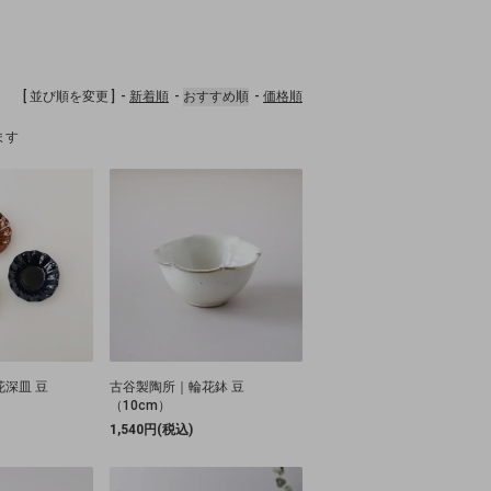
[ 並び順を変更 ]
新着順
おすすめ順
価格順
います
深皿 豆
古谷製陶所｜輪花鉢 豆
（10cm）
1,540円(税込)