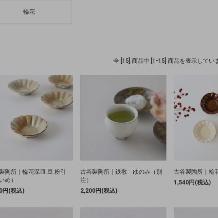
輪花
全 [15] 商品中 [1-15] 商品を表示して
製陶所｜輪花深皿 豆 粉引
古谷製陶所｜鉄散 ゆのみ（別
古谷製陶所｜輪花
いめ）
注）
1,540円(税込)
40円(税込)
2,200円(税込)