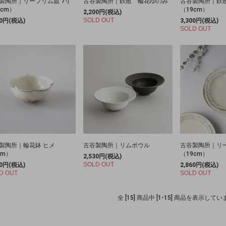
製陶所｜リーフリム皿 7寸
古谷製陶所｜鉄散 輪花ゆのみ
古谷製陶所｜鉄散
1cm）
（19cm）
2,200円(税込)
SOLD OUT
60円(税込)
3,300円(税込)
SOLD OUT
製陶所｜輪花鉢 ヒメ
古谷製陶所｜リムボウル
古谷製陶所｜リー
cm）
（19cm）
2,530円(税込)
SOLD OUT
40円(税込)
2,860円(税込)
D OUT
SOLD OUT
全 [15] 商品中 [1-15] 商品を表示して