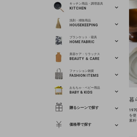
キッチン用品・調理器具
KITCHEN
洗剤・掃除用品
HOUSEKEEPING
ブランケット・寝具
HOME FABRIC
美容ケア・リラックス
BEAUTY ＆ CARE
ファッション雑貨
FASHION ITEMS
おもちゃ・ベビー用品
BABY & KIDS
暮
贈るシーンで探す
19
を使
素朴
価格帯で探す