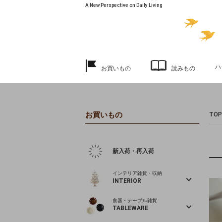
A New Perspective on Daily Living
ハ
お買いもの
読みもの
お買いもの
TOP
新入荷・再入荷
インテリア雑貨・収納
INTERIOR
食器・テーブル雑貨
TABLEWARE