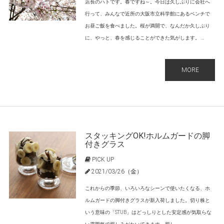
店長のハトです。春ですね～。今日は久しぶりに会社へ
行って、みんなで近所の大阪市立科学館にあるベンチで
お昼ご飯を食べました。桜が満開で、なんだか久しぶり
に、やっと、春を感じることができた気がします。 ...
MORE
スタッキングOK!ホルムガードの脚
付きグラス
PICK UP
2021/03/26（金）
これからの季節、いろいろなシーンで使いたくなる、ホ
ルムガードの脚付きグラスが新入荷しました。切り株と
いう意味の「STUB」はどっしりとした安定感が気取らな