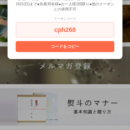
16日(日)まで●先着30名様●お一人様1回限り●他のクーポン
との併用不可
クーポンコード
cph268
コードをコピー