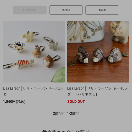
おすすめ順
価格順
新着順
Lisa Larson│リサ・ラーソン キーホル
Lisa Larson│リサ・ラーソン キーホル
ダー
ダー［ハリネズミ］
1,540円(税込)
SOLD OUT
2
1
2
商品中
-
商品
最近チェックした商品