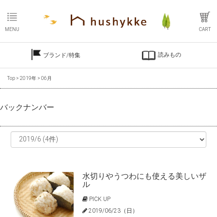
MENU
CART
読みもの
ブランド/特集
Top
>
2019年
>
06月
バックナンバー
水切りやうつわにも使える美しいザ
ル
PICK UP
2019/06/23（日）