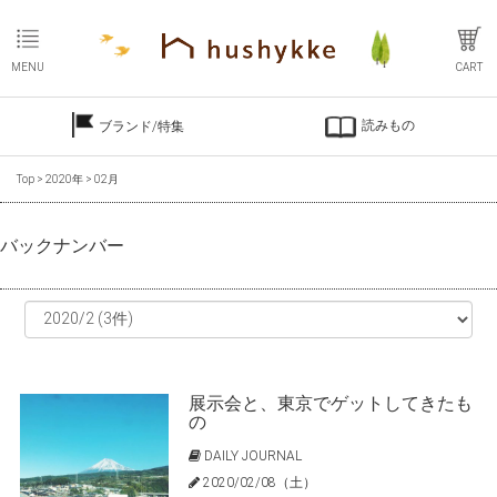
MENU
CART
読みもの
ブランド/特集
Top
>
2020年
>
02月
バックナンバー
展示会と、東京でゲットしてきたも
の
DAILY JOURNAL
2020/02/08（土）