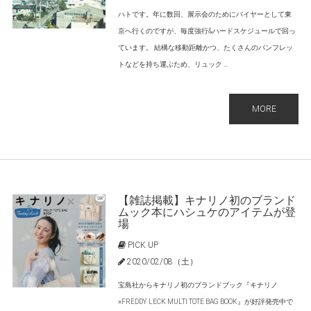
ハトです。年に数回、展示会のためにバイヤーとして東
京へ行くのですが、毎度強行&ハードスケジュールで回っ
ています。 結構な移動距離かつ、たくさんのパンフレッ
トなどを持ち運ぶため、リュック ...
MORE
【雑誌掲載】キナリノ初のブランド
ムック本にハシュケのアイテムが登
場
PICK UP
2020/02/08（土）
宝島社からキナリノ初のブランドブック『キナリノ
×FREDDY LECK MULTI TOTE BAG BOOK』が好評発売中で