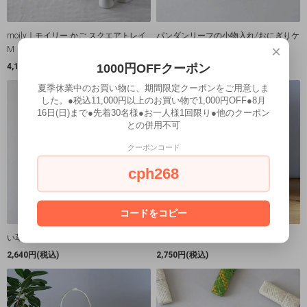
moily｜モイリー かご スクエアトレイ
パンダンリーフの小物入れ/おにぎりケ
×
M （28cm）
ース
1000円OFFクーポン
4,180円(税込)
1,177円(税込)
夏季休業中のお買い物に、期間限定クーポンをご用意しま
した。●税込11,000円以上のお買い物で1,000円OFF●8月
16日(日)まで●先着30名様●お一人様1回限り●他のクーポン
との併用不可
クーポンコード
cph268
コードをコピー
い草編み敷 木製トレイ
バンブートレイ 2段 スタンド
2,640円(税込)
2,750円(税込)