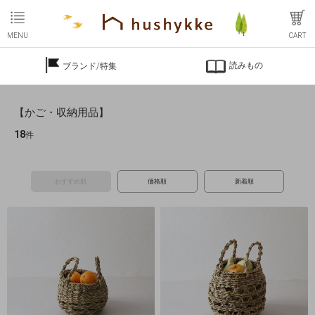
MENU
CART
読みもの
ブランド/特集
【かご・収納用品】
18
件
おすすめ順
価格順
新着順