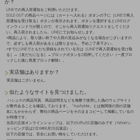
か？
LINEでの再入荷通知をご利用いただけます。
SOLD OUT の商品ページには［カートへ入れる］ボタンの下に［LINEで再入
荷通知を受け取る］ボタンが表示されます。ボタンを選択するとLINEログ
インウィンドウが開くので、そこから再入荷通知リクエストをしてくださ
い。再入荷されましたら、LINEにてお知らせします。
※商品により、取り扱い終了や入荷の見込みがなくなる場合がございますの
で、必ずしも再入荷があるとは限りません。予めご了承下さい。
※すでにLINEでともだち登録をされている方は［LINEで再入荷通知を受け取
る］→［友だちになる］→ブロックボタンを2回押してください（一度ブロ
ックした後に再度ブロック解除）。
実店舗はありますか？
実店舗はございません。
似たようなサイトを見つけました。
ハシュケの商品写真、商品説明文などを無断で使用した偽のウェブサイト
が数件あることを確認しております。「hushykke」とは無関係の別の店舗
名にもかかわらず、弊社の商品ページをそのままコピーして掲載しているの
が特徴です。
当店の正規オンラインショップは、以下のURLの2店舗のみです（Yahoo!シ
ョッピング店は2026年8月28日退店）。
以下の店舗では、安全にお買い物をしていただけます。
-----------------------------------------------------------------------