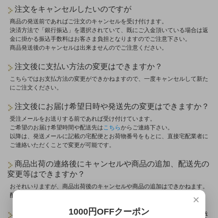
注文をキャンセルしたいのですが
商品の発送前であればご注文のキャンセルを受け付けます。
決済方法で「銀行振込」を選択されていて、既にご入金頂いている場合は返
金に掛かる振込手数料はお客さま負担となりますのでご注意下さい。
商品発送後のキャンセルは出来ませんのでご注意ください。
注文後に支払い方法の変更はできますか？
こちらではお支払方法の変更ができかねますので、一度キャンセルして新た
にご注文ください。
注文後にお届け希望日時や発送先の変更はできますか？
受注メールをお送りする前であれば受け付けています。
ご希望のお届け希望時間や配送先は
こちら
からご連絡下さい。
以降は、発送メールに記載の宅配便とお荷物番号をもとに、直接宅配業者に
ご連絡いただくことで変更が可能です。
商品出荷の連絡後にキャンセルや商品の追加、配送先の
変更等はできますか？
おそれいりますが、商品出荷後のキャンセルや商品の追加はできかねます。
配送先の変更が生じましたら、当店まで
お問い合わせ
下さい。
×
1000円OFFクーポン
振込期限を過ぎてしまいましたが、まだ商品は購入でき