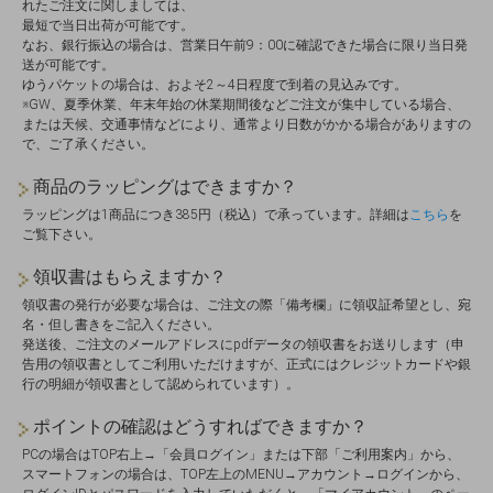
れたご注文に関しましては、
最短で当日出荷が可能です。
なお、銀行振込の場合は、営業日午前9：00に確認できた場合に限り当日発
送が可能です。
ゆうパケットの場合は、およそ2～4日程度で到着の見込みです。
※GW、夏季休業、年末年始の休業期間後などご注文が集中している場合、
または天候、交通事情などにより、通常より日数がかかる場合がありますの
で、ご了承ください。
商品のラッピングはできますか？
ラッピングは1商品につき385円（税込）で承っています。詳細は
こちら
を
ご覧下さい。
領収書はもらえますか？
領収書の発行が必要な場合は、ご注文の際「備考欄」に領収証希望とし、宛
名・但し書きをご記入ください。
発送後、ご注文のメールアドレスにpdfデータの領収書をお送りします（申
告用の領収書としてご利用いただけますが、正式にはクレジットカードや銀
行の明細が領収書として認められています）。
ポイントの確認はどうすればできますか？
PCの場合はTOP右上→「会員ログイン」または下部「ご利用案内」から、
スマートフォンの場合は、TOP左上のMENU→アカウント→ログインから、