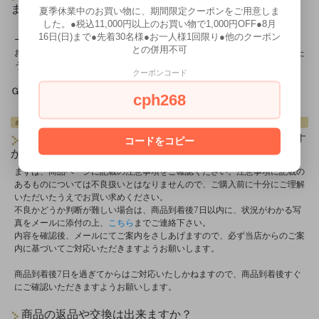
ますか？
夏季休業中のお買い物に、期間限定クーポンをご用意しま
した。●税込11,000円以上のお買い物で1,000円OFF●8月
「銀行振込」で7日以内にお振り込みが確認できない場合は、こちらからメ
16日(日)まで●先着30名様●お一人様1回限り●他のクーポン
ールでご連絡の上、ご注文をキャンセルさせて頂いております。
との併用不可
おそれ入りますが、キャンセルメールが届いていることをご確認いただいた
うえで、改めてご注文をお願いします。
クーポンコード
cph268
届いた商品に不良がありましたが、どうすればいいです
コードをコピー
か？
まずは、商品ページに記載の注意事項をご確認ください。注意事項に記載の
あるものについては不良扱いとはなりませんので、ご購入前に十分にご理解
いただいたうえでお買い求めください。
不良かどうか判断が難しい場合は、商品到着後7日以内に、状況がわかる写
真をメールに添付の上、
こちら
までご連絡下さい。
内容を確認後、メールにてご案内をさしあげますので、必ず当店からのご案
内に基づいてご対応いただきますようお願いします。
商品到着後7日を過ぎてからはご対応いたしかねますので、商品到着後すぐ
にご確認いただきますようお願いします。
商品の返品や交換は出来ますか？