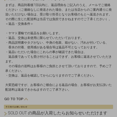
まずは、商品到着後7日以内に、返品理由をご記入のうえ、メールでご連絡
ください（ご連絡なしに発送された場合、または当店からのご案内通りに発
送いただけない場合は、受け取り拒否となりお客様のもとへ返送されます。
その際に生じた配送料は当店では負担できかねますのでご了承ください）。
＜返品・交換条件＞
・ヤマト運輸での返品をお願いします。
・返品、交換は未使用に限らせていただいております。
・商品説明書やタグがない、中身の包装、箱がない、汚れが付いている、
香水の付着、使用感がある場合等は返品不可となっております。
・返品いただいた場合にこれらの事が確認できた場合は、
返品後であっても受け付けることはできず、お客様に返送させていただき
ます。
その場合の送料はお客様のご負担とさせて頂いておりますので、予めご了
承ください。
・交換は、返品を確認してからになりますのでご了承ください。
大変恐縮ですが、お客様のご都合による返品の場合、お客様がお支払頂いた
配送料は返金できかねますのでご了承下さい。
SOLD OUT の商品が入荷したらお知らせいただけます