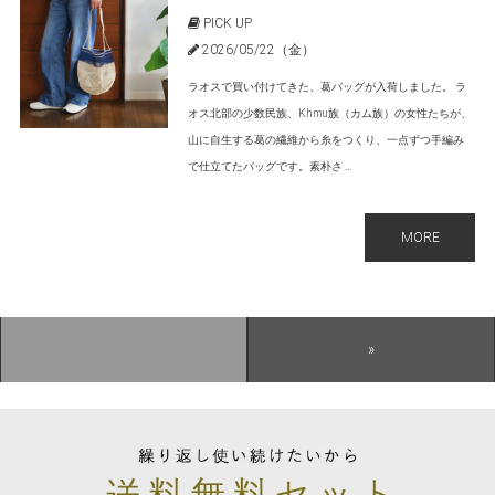
PICK UP
2026/05/22（金）
ラオスで買い付けてきた、葛バッグが入荷しました。 ラ
オス北部の少数民族、Khmu族（カム族）の女性たちが、
山に自生する葛の繊維から糸をつくり、一点ずつ手編み
で仕立てたバッグです。素朴さ ...
MORE
»