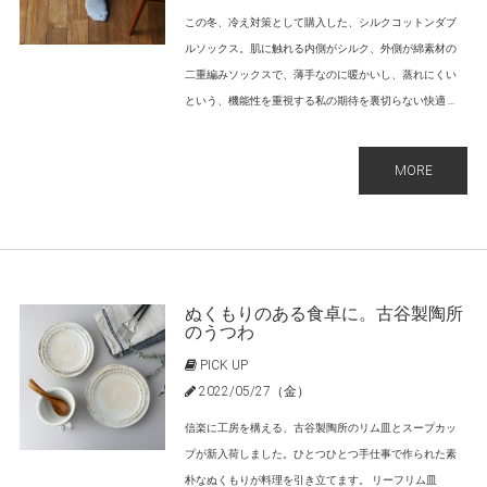
この冬、冷え対策として購入した、シルクコットンダブ
ルソックス。肌に触れる内側がシルク、外側が綿素材の
二重編みソックスで、薄手なのに暖かいし、蒸れにくい
という、機能性を重視する私の期待を裏切らない快適 ...
MORE
ぬくもりのある食卓に。古谷製陶所
のうつわ
PICK UP
2022/05/27（金）
信楽に工房を構える、古谷製陶所のリム皿とスープカッ
プが新入荷しました。ひとつひとつ手仕事で作られた素
朴なぬくもりが料理を引き立てます。 リーフリム皿