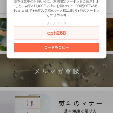
夏季休業中のお買い物に、期間限定クーポンをご用意しま
した。●税込11,000円以上のお買い物で1,000円OFF●8月
16日(日)まで●先着30名様●お一人様1回限り●他のクーポン
との併用不可
クーポンコード
cph268
コードをコピー