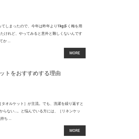
てしまったので、今年は昨年より1kg多く梅を用
いたけれど、やってみると意外と難しくないんです
 ...
MORE
ットをおすすめする理由
の［タオルケット］が主流。でも、洗濯を繰り返すと
からない…。と悩んでいる方には、［リネンケッ
 ...
MORE