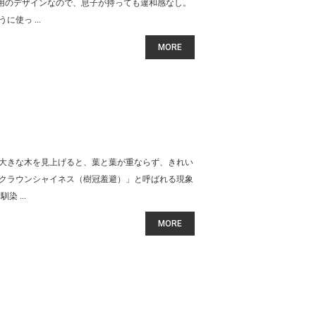
女兼用のデザインなので、息子が持っても違和感なし。
使っ ...
MORE
大きな木を見上げると、葉と葉が重ならず、きれい
クラウンシャイネス（樹冠羞避）」と呼ばれる現象
 ...
MORE