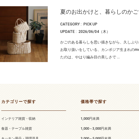
夏のお出かけと、暮らしのかご
CATEGORY :
PICK UP
UPDATE :
2026/06/04（木）
かごのある暮らしを思い描きながら、久しぶりに
お取り扱いをしている、カンボジア生まれのmo
たのは、やはり編み目の美しさで ...
カテゴリーで探す
価格帯で探す
インテリア雑貨・収納
1,000円未満
食器・テーブル雑貨
1,000～3,000円未満
キッチン用品・調理器具
3,000～5,000円未満