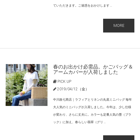
ていただきます。ご迷惑をおかけします ...
MORE
春のお出かけ必需品。かごバッグ＆
アームカバーが入荷しました
PICK UP
2019/04/12（金）
中川政七商店｜ラフィアとリネンの丸底ミニバッグ 毎年
大人気のミニバッグが入荷しました。今年は、少し仕様
が変わり、さらに丈夫に。カラーも定番人気の墨（ブラ
ック）に加え、春らしい翡翠（グリ ...