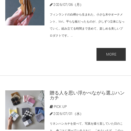
2026/07/06（月）
フィンランドの白樺から生まれた、小さな木やオーナメ
ント、lovi。平らな板だったものが、少しずつ立体になっ
ていく。組み立てる時間まで含めて、楽しめる美しいプ
ロダクトです。 ...
MORE
贈る人を思い浮かべながら選ぶハン
カチ
PICK UP
2026/07/01（水）
リネンハンカチを並べて、写真を撮り直していた日のこ
と。 色ごとに並べているうちに、「そういえば、このハ