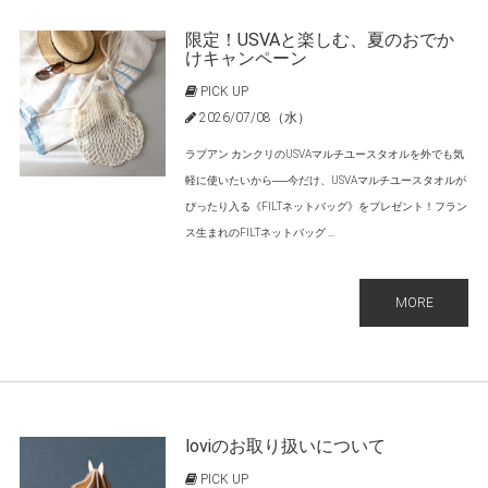
限定！USVAと楽しむ、夏のおでか
けキャンペーン
PICK UP
2026/07/08（水）
ラプアン カンクリのUSVAマルチユースタオルを外でも気
軽に使いたいから──今だけ、USVAマルチユースタオルが
ぴったり入る《FILTネットバッグ》をプレゼント！フラン
ス生まれのFILTネットバッグ ...
MORE
loviのお取り扱いについて
PICK UP