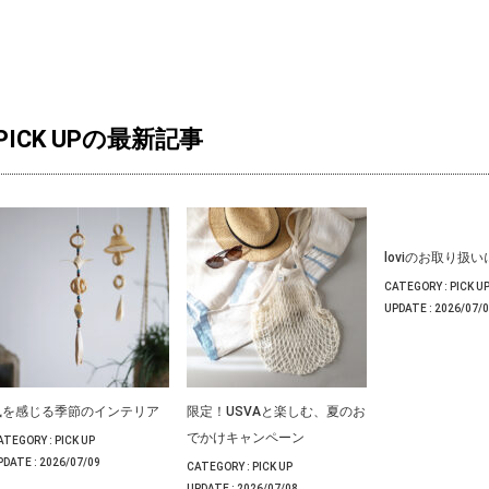
PICK UPの最新記事
loviのお取り扱
CATEGORY :
PICK U
UPDATE :
2026/07/
風を感じる季節のインテリア
限定！USVAと楽しむ、夏のお
でかけキャンペーン
ATEGORY :
PICK UP
PDATE :
2026/07/09
CATEGORY :
PICK UP
UPDATE :
2026/07/08