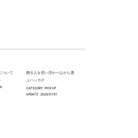
いについて
贈る人を思い浮かべながら選
ぶハンカチ
P
06
CATEGORY :
PICK UP
UPDATE :
2026/07/01