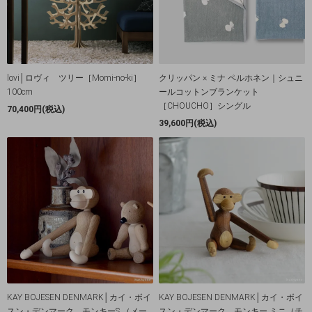
lovi│ロヴィ ツリー［Momi-no-ki］
クリッパン × ミナ ペルホネン｜シュニ
100cm
ールコットンブランケット
［CHOUCHO］シングル
70,400円(税込)
39,600円(税込)
KAY BOJESEN DENMARK│カイ・ボイ
KAY BOJESEN DENMARK│カイ・ボイ
スン・デンマーク モンキーS （メー
スン・デンマーク モンキー ミニ（チ