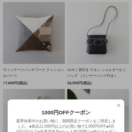
ヴィンテージパッチワーク クッション
so/et｜房付き ラタン ショルダーかご
カバー C
バッグ （インナーバッグ付き）
17,600円(税込)
26,950円(税込)
×
1000円OFFクーポン
夏季休業中のお買い物に、期間限定クーポンをご用意しま
した。●税込11,000円以上のお買い物で1,000円OFF●8月
16日(日)まで●先着30名様●お一人様1回限り●他のクーポン