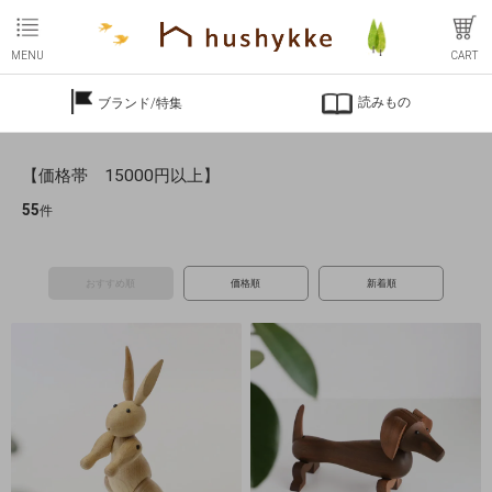
MENU
CART
読みもの
ブランド/特集
【価格帯 15000円以上】
55
件
おすすめ順
価格順
新着順