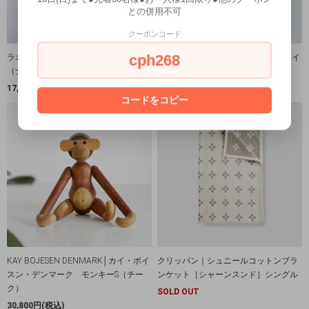
との併用不可
クーポンコード
cph268
ラオス葛手編み タッセル付き バッグ
KAY BOJESEN DENMARK│カイ・ボイ
（ナチュラル）
スン・デンマーク Bear(クマ)
17,600円(税込)
26,400円(税込)
コードをコピー
KAY BOJESEN DENMARK│カイ・ボイ
クリッパン｜シュニールコットンブラ
スン・デンマーク モンキーS（チー
ンケット［シャーンスンド］シングル
ク）
SOLD OUT
30,800円(税込)