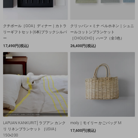
クチポール［GOA］ディナー｜カトラ
クリッパン × ミナ ペルホネン｜シュニ
リーギフトセット(6本)ブラックシルバ
ールコットンブランケット
ー
［CHOUCHO］ハーフ（全3色）
17,490円(税込)
26,400円(税込)
LAPUAN KANKURIT│ラプアン カンク
moily｜モイリー かごバッグ M
リ リネンブランケット ［USVA］
17,600円(税込)
150×200