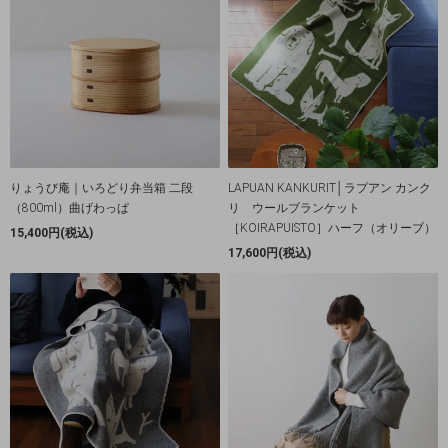
りょうび庵｜いろどり弁当箱 二段
LAPUAN KANKURIT│ラプアン カンク
（800ml）曲げわっぱ
リ ウールブランケット
［KOIRAPUISTO］ハーフ（オリーブ）
15,400円(税込)
17,600円(税込)