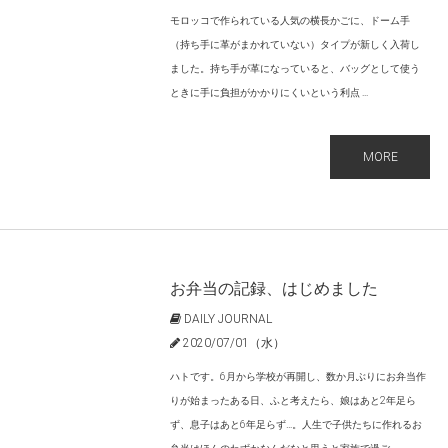
モロッコで作られている人気の横長かごに、ドーム手
（持ち手に革がまかれていない）タイプが新しく入荷し
ました。持ち手が革になっていると、バッグとして使う
ときに手に負担がかかりにくいという利点 ...
MORE
お弁当の記録、はじめました
DAILY JOURNAL
2020/07/01（水）
ハトです。6月から学校が再開し、数か月ぶりにお弁当作
りが始まったある日、ふと考えたら、娘はあと2年足ら
ず、息子はあと6年足らず…。人生で子供たちに作れるお