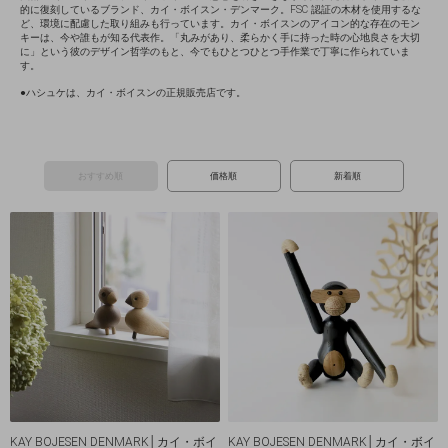
的に復刻しているブランド、カイ・ボイスン・デンマーク。FSC 認証の木材を使用するな
ど、環境に配慮した取り組みも行っています。カイ・ボイスンのアイコン的な存在のモン
キーは、今や誰もが知る代表作。「丸みがあり、柔らかく手に持った時の心地良さを大切
に」という彼のデザイン哲学のもと、今でもひとつひとつ手作業で丁寧に作られていま
す。
●ハシュケは、カイ・ボイスンの正規販売店です。
おすすめ順
価格順
新着順
KAY BOJESEN DENMARK│カイ・ボイ
KAY BOJESEN DENMARK│カイ・ボイ