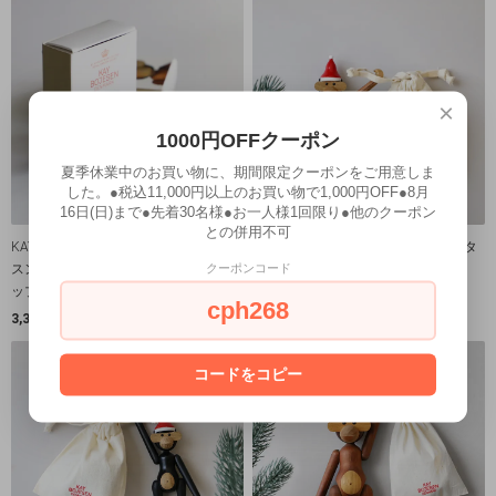
×
1000円OFFクーポン
夏季休業中のお買い物に、期間限定クーポンをご用意しま
した。●税込11,000円以上のお買い物で1,000円OFF●8月
16日(日)まで●先着30名様●お一人様1回限り●他のクーポン
との併用不可
KAY BOJESEN DENMARK│カイ・ボイ
カイ・ボイスン・デンマーク│ サンタ
クーポンコード
スン・デンマーク スチューデントキャ
キャップ＆モンキー ミニ（チーク）
ップ（モンキーミニ用）
SOLD OUT
cph268
3,300円(税込)
コードをコピー