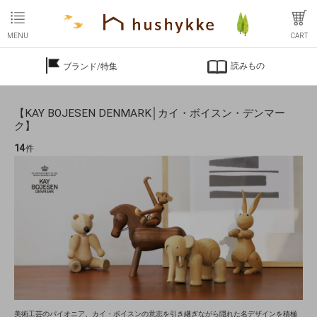
MENU
CART
読みもの
ブランド/特集
【KAY BOJESEN DENMARK│カイ・ボイスン・デンマー
ク】
14
件
美術工芸のパイオニア、カイ・ボイスンの意志を引き継ぎながら隠れた名デザインを積極