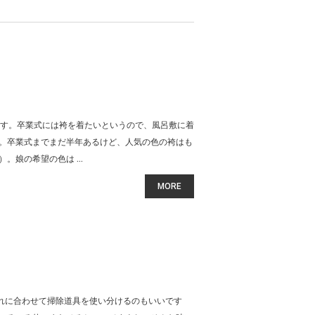
ます。卒業式には袴を着たいというので、風呂敷に着
。卒業式までまだ半年あるけど、人気の色の袴はも
娘の希望の色は ...
MORE
しい 汚れに合わせて掃除道具を使い分けるのもいいです