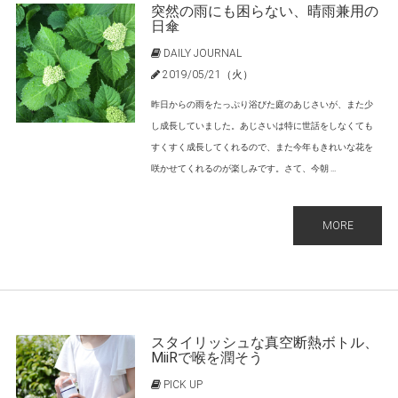
突然の雨にも困らない、晴雨兼用の
日傘
DAILY JOURNAL
2019/05/21（火）
昨日からの雨をたっぷり浴びた庭のあじさいが、また少
し成長していました。あじさいは特に世話をしなくても
すくすく成長してくれるので、また今年もきれいな花を
咲かせてくれるのが楽しみです。さて、今朝 ...
MORE
スタイリッシュな真空断熱ボトル、
MiiRで喉を潤そう
PICK UP