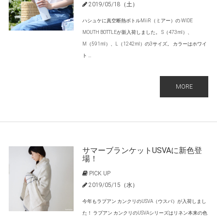
2019/05/18（土）
ハシュケに真空断熱ボトルMiiR（ミアー）の WIDE
MOUTH BOTTLEが新入荷しました。 S（473ml）、
M（591ml）、L（1242ml）の3サイズ。 カラーはホワイ
ト ...
MORE
サマーブランケットUSVAに新色登
場！
PICK UP
2019/05/15（水）
今年もラプアン カンクリのUSVA（ウスバ）が入荷しまし
た！ ラプアン カンクリのUSVAシリーズはリネン本来の色