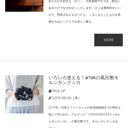
私たちが大好きな「かご」。天然素材のカゴは、身近に
あるだけでなぜかほっこりします。 かごは通気性がいい
ので、野菜入れにもぴったり。 こまごまとしたものを収
納すればインテリアを美しく整え ...
MORE
いろいろ使える！artekの風呂敷キ
ルシカンクッカ
PICK UP
2019/05/30（木）
2019年、日本とフィンランドの外交関係樹立100周年を
祝して作られた、アルテック「KIRSIKANKUKKA（キル
シカンクッカ）」の風呂敷です。 キルシカンクッカは、