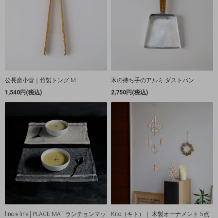
公長斎小菅｜竹製トング M
木の持ち手のアルミ ダストパン
1,540円(税込)
2,750円(税込)
lino e lina│PLACE MAT ランチョンマッ
Kito（キト）｜ 木製オーナメント 5点