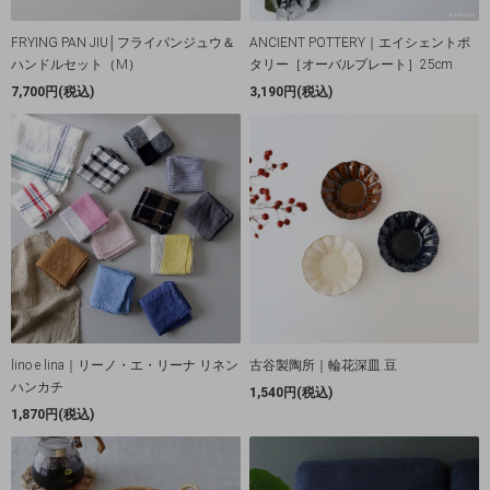
FRYING PAN JIU│フライパンジュウ＆
ANCIENT POTTERY｜エイシェントポ
ハンドルセット（M）
タリー［オーバルプレート］25cm
7,700円(税込)
3,190円(税込)
lino e lina｜リーノ・エ・リーナ リネン
古谷製陶所｜輪花深皿 豆
ハンカチ
1,540円(税込)
1,870円(税込)