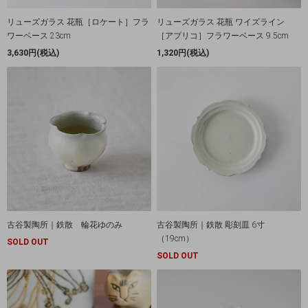
リューズガラス 花瓶［ロケート］フラ
リューズガラス 花瓶 ワイズライン
ワーベース 23cm
［アブリコ］フラワーベース 9.5cm
3,630円(税込)
1,320円(税込)
古谷製陶所｜鉄散 輪花ゆのみ
古谷製陶所｜鉄散 彫刻皿 6寸
（19cm）
SOLD OUT
SOLD OUT