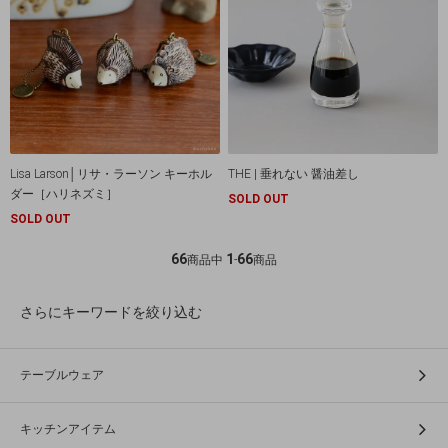
Lisa Larson│リサ・ラーソン キーホル
THE | 垂れない 醤油差し
ダー［ハリネズミ］
SOLD OUT
SOLD OUT
66
1
66
商品中
-
商品
さらにキーワードを絞り込む
テーブルウェア
キッチンアイテム