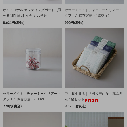
オクトゴナル カッティングボード［選
セラーメイト｜チャーミークリアー・
べる個性派 L］ケヤキ 八角形
タフ TL1 保存容器（1300ml）
8,624円(税込)
990円(税込)
セラーメイト｜チャーミークリアー・
中川政七商店｜「彩り豊かな」花ふき
タフ TL3 保存容器（420ml）
ん 4枚セット
770円(税込)
3,520円(税込)