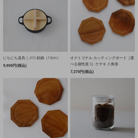
にちにち道具｜JYO 鉄鍋（16cm）
オクトゴナル カッティングボード［選
べる個性派 S］ケヤキ 八角形
9,900円(税込)
7,370円(税込)