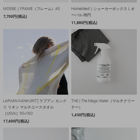
MOEBE｜FRAME（フレーム）A5
Homestead｜シェーカーボックス L オ
ーバル 楕円
7,700円(税込)
11,880円(税込)
LAPUAN KANKURIT│ラプアン カンク
THE | The Magic Water（マルチクリー
リ リネン マルチユースタオル
ナー）
［USVA］95×180
1,430円(税込)
17,600円(税込)