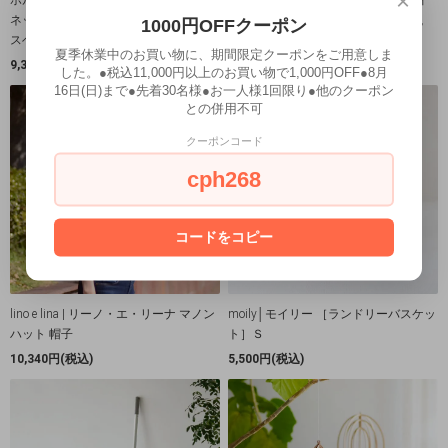
×
ネック H24cm（クリア―）花瓶 ガラ
アムネック H12cm（クリア―）花瓶
1000円OFFクーポン
スベース
ガラスベース
夏季休業中のお買い物に、期間限定クーポンをご用意しま
9,350円(税込)
3,850円(税込)
した。●税込11,000円以上のお買い物で1,000円OFF●8月
16日(日)まで●先着30名様●お一人様1回限り●他のクーポン
との併用不可
クーポンコード
cph268
コードをコピー
lino e lina | リーノ・エ・リーナ マノン
moily│モイリー ［ランドリーバスケッ
ハット 帽子
ト］Ｓ
10,340円(税込)
5,500円(税込)