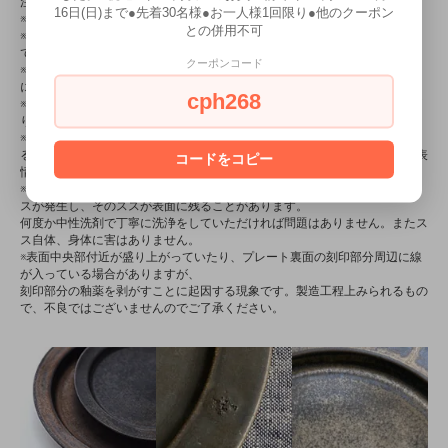
注意ください。
16日(日)まで●先着30名様●お一人様1回限り●他のクーポン
※金属たわしやクレンザーはキズの原因になります。
との併用不可
※ご使用後は早めに汚れを落とし、良く乾燥させ、湿気の少ない所で保管し
てください。
クーポンコード
※長時間の浸け置きや食品を入れたままの放置は、変色・カビ・臭気の原因
になります。
cph268
※この製品は、手作業により作成されているため、諸条件により、焼き上が
りにばらつきがあります。
※色ムラ、釉たれの出る釉薬を使用しています。また釉薬の水泡跡も見られ
る場合があります。これを理由にした返品交換はお断りしています。器の表
コードをコピー
情、経年変化をお楽しみください。
※ブラス色の釉薬には金属成分（マンガン）が入っているため、焼成時にス
スが発生し、そのススが表面に残ることがあります。
何度か中性洗剤で丁寧に洗浄をしていただければ問題はありません。またス
ス自体、身体に害はありません。
※表面中央部付近が盛り上がっていたり、プレート裏面の刻印部分周辺に線
が入っている場合がありますが、
刻印部分の釉薬を剥がすことに起因する現象です。製造工程上みられるもの
で、不良ではございませんのでご了承ください。