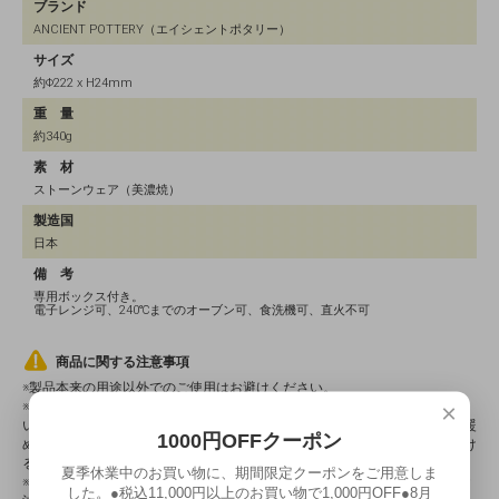
ブランド
ANCIENT POTTERY（エイシェントポタリー）
サイズ
約Φ222 x H24mm
重 量
約340g
素 材
ストーンウェア（美濃焼）
製造国
日本
備 考
専用ボックス付き。
電子レンジ可、240℃までのオーブン可、食洗機可、直火不可
商品に関する注意事項
※製品本来の用途以外でのご使用はお避けください。
×
※電子レンジ、オーブンをご使用の際は、急激な温度変化にご注意くださ
い。ひび割れなどの原因になります（冷蔵庫に入れて冷えた状態の器を、暖
1000円OFFクーポン
めたオーブンに入れ調理する。レンジ、オーブンで加熱した直後に水に浸け
るなど）。
夏季休業中のお買い物に、期間限定クーポンをご用意しま
※BRASSカラーは、酸に長時間触れる事によって黒ずみが生じますので、ご
した。●税込11,000円以上のお買い物で1,000円OFF●8月