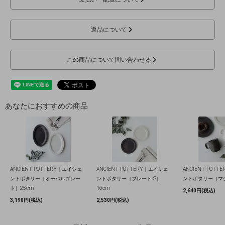
返品について
この商品について問い合わせる
あなたにおすすめの商品
ANCIENT POTTERY｜エイシェ
ANCIENT POTTERY｜エイシェ
ANCIENT POT
ントポタリー［オーバルプレー
ントポタリー［プレート S］
ントポタリー［マ
ト］25cm
16cm
2,640円(税込)
3,190円(税込)
2,530円(税込)