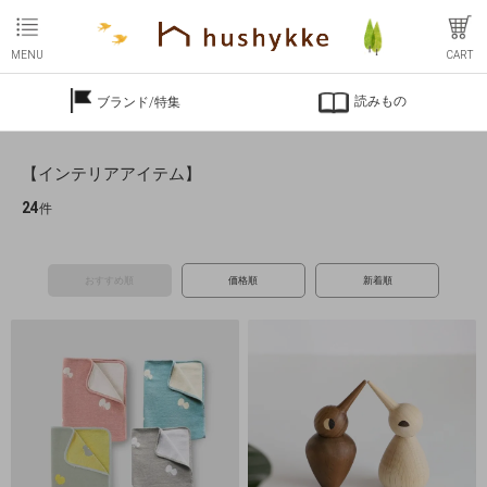
MENU
CART
読みもの
ブランド/特集
【インテリアアイテム】
24
件
おすすめ順
価格順
新着順