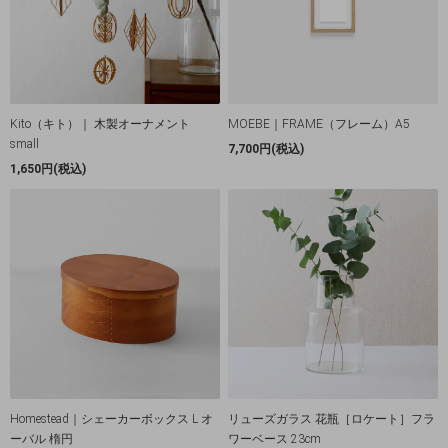
Kito（キト）｜ 木製オーナメント
MOEBE｜FRAME（フレーム）A5
small
7,700円(税込)
1,650円(税込)
Homestead｜シェーカーボックス L オ
リューズガラス 花瓶［ロケート］フラ
ーバル 楕円
ワーベース 23cm