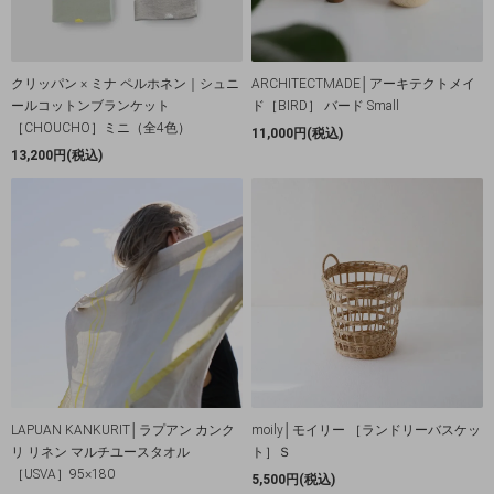
クリッパン × ミナ ペルホネン｜シュニ
ARCHITECTMADE│アーキテクトメイ
ールコットンブランケット
ド［BIRD］ バード Small
［CHOUCHO］ミニ（全4色）
11,000円(税込)
13,200円(税込)
LAPUAN KANKURIT│ラプアン カンク
moily│モイリー ［ランドリーバスケッ
リ リネン マルチユースタオル
ト］Ｓ
［USVA］95×180
5,500円(税込)