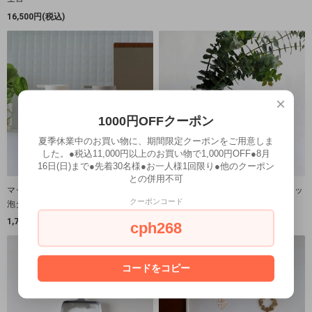
16,500円(税込)
×
1000円OFFクーポン
夏季休業中のお買い物に、期間限定クーポンをご用意しま
した。●税込11,000円以上のお買い物で1,000円OFF●8月
16日(日)まで●先着30名様●お一人様1回限り●他のクーポン
との併用不可
マットな質感のソープディスペンサー
リューズガラス フラワーベース ネッ
クーポンコード
泡タイプ
ク（26cm）花瓶
1,760円(税込)
3,630円(税込)
cph268
コードをコピー