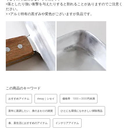
※落としたり強い衝撃を与えたりすると割れることがありますのでご注意く
ださい。
※ ※アルミ特有の黒ずみや変色がございますが良品です。
この商品のキーワード
おすすめアイテム
shesay｜シセイ
価格帯 1000～3000円未満
新年に新調したい、身のまわりの雑貨
ひとにも環境にもやさしい掃除用品
春、新生活におすすめのアイテム
インテリアアイテム