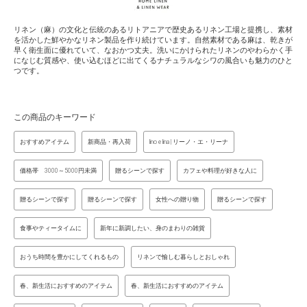
リネン（麻）の文化と伝統のあるリトアニアで歴史あるリネン工場と提携し、素材
を活かした鮮やかなリネン製品を作り続けています。自然素材である麻は、乾きが
早く衛生面に優れていて、なおかつ丈夫。洗いにかけられたリネンのやわらかく手
になじむ質感や、使い込むほどに出てくるナチュラルなシワの風合いも魅力のひと
つです。
この商品のキーワード
おすすめアイテム
新商品・再入荷
lino e lina | リーノ・エ・リーナ
価格帯 3000～5000円未満
贈るシーンで探す
カフェや料理が好きな人に
贈るシーンで探す
贈るシーンで探す
女性への贈り物
贈るシーンで探す
食事やティータイムに
新年に新調したい、身のまわりの雑貨
おうち時間を豊かにしてくれるもの
リネンで愉しむ暮らしとおしゃれ
春、新生活におすすめのアイテム
春、新生活におすすめのアイテム