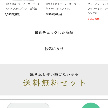
lino e lina | リーノ・エ・リーナ
lino e lina | リーノ・エ・リーナ
クリッパン｜シュ
マノン フルエプロン（全9色）
Manon スクエアミトン
ブランケット［シ
シングル
8,580円(税込)
3,520円(税込)
SOLD OUT
最近チェックした商品
お気に入り