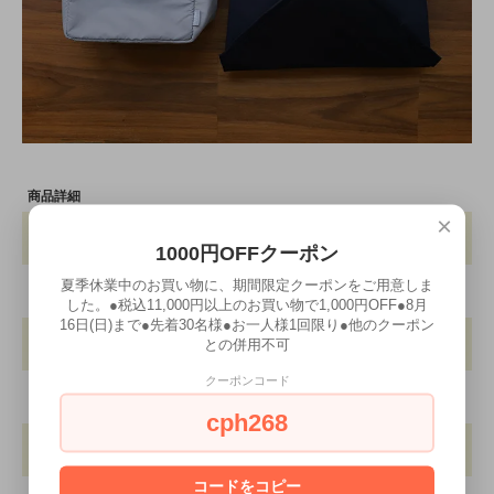
商品詳細
×
ブランド
1000円OFFクーポン
公長斎小菅
サイズ
夏季休業中のお買い物に、期間限定クーポンをご用意しま
約W165×D85×H165mm
した。●税込11,000円以上のお買い物で1,000円OFF●8月
16日(日)まで●先着30名様●お一人様1回限り●他のクーポン
重 さ
との併用不可
約95g
クーポンコード
容 量
約1200ml
cph268
素 材
竹（無塗装）
コードをコピー
生産国