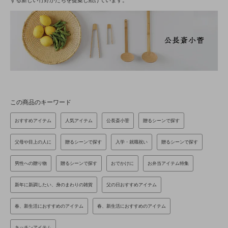
する新しい竹野かたちを提案し続けています。
この商品のキーワード
おすすめアイテム
人気アイテム
公長斎小菅
贈るシーンで探す
父母や目上の人に
贈るシーンで探す
入学・就職祝い
贈るシーンで探す
男性への贈り物
贈るシーンで探す
おでかけに
お弁当アイテム特集
新年に新調したい、身のまわりの雑貨
父の日おすすめアイテム
春、新生活におすすめのアイテム
春、新生活におすすめのアイテム
キッチンアイテム