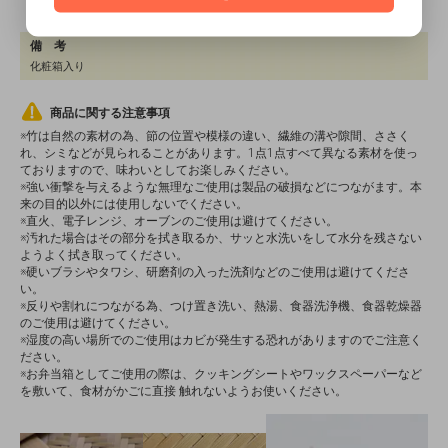
中国
備 考
化粧箱入り
商品に関する注意事項
※竹は自然の素材の為、節の位置や模様の違い、繊維の溝や隙間、ささく
れ、シミなどが見られることがあります。1点1点すべて異なる素材を使っ
ておりますので、味わいとしてお楽しみください。
※強い衝撃を与えるような無理なご使用は製品の破損などにつながます。本
来の目的以外には使用しないでください。
※直火、電子レンジ、オーブンのご使用は避けてください。
※汚れた場合はその部分を拭き取るか、サッと水洗いをして水分を残さない
ようよく拭き取ってください。
※硬いブラシやタワシ、研磨剤の入った洗剤などのご使用は避けてくださ
い。
※反りや割れにつながる為、つけ置き洗い、熱湯、食器洗浄機、食器乾燥器
のご使用は避けてください。
※湿度の高い場所でのご使用はカビが発生する恐れがありますのでご注意く
ださい。
※お弁当箱としてご使用の際は、クッキングシートやワックスペーパーなど
を敷いて、食材がかごに直接 触れないようお使いください。