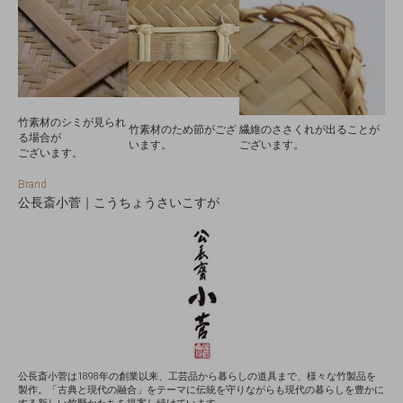
竹素材のシミが見られ
竹素材のため節がござ
繊維のささくれが出ることが
る場合が
います。
ございます。
ございます。
Brand
公長斎小菅｜こうちょうさいこすが
公長斎小菅は1898年の創業以来、工芸品から暮らしの道具まで、様々な竹製品を
製作。「古典と現代の融合」をテーマに伝統を守りながらも現代の暮らしを豊かに