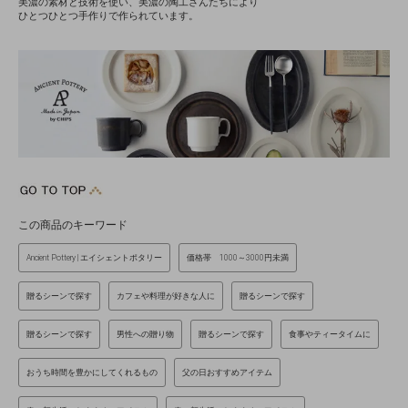
美濃の素材と技術を使い、美濃の陶工さんたちにより
ひとつひとつ手作りで作られています。
この商品のキーワード
Ancient Pottery | エイシェントポタリー
価格帯 1000～3000円未満
贈るシーンで探す
カフェや料理が好きな人に
贈るシーンで探す
贈るシーンで探す
男性への贈り物
贈るシーンで探す
食事やティータイムに
おうち時間を豊かにしてくれるもの
父の日おすすめアイテム