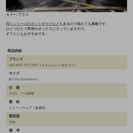
カラー/ブラス
同じシリーズのポットやマグなど
もあるので揃えても素敵です。
ひとつひとつ専用のボックスに入っていますので、
ギフトにもおすすめです。
商品詳細
ブランド
ANCIENT POTTERY（エイシェントポタリー）
サイズ
約118x100xH68mm
仕 様
3つ穴 1〜2杯用
素 材
ストーンウェア（美濃焼）
製造国
日本
備 考