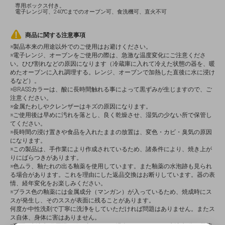
専用ボックス付き。
電子レンジ可、240℃までのオーブン可、食洗機可、直火不可
商品に関する注意事項
※製品本来の用途以外でのご使用はお避けください。
※電子レンジ、オーブンをご使用の際は、急激な温度変化にご注意くださ
い。ひび割れなどの原因になります（冷蔵庫に入れて冷えた状態の器を、暖
めたオーブンに入れ調理する。レンジ、オーブンで加熱した直後に水に浸け
るなど）。
※BRASSカラーは、酸に長時間触れる事によって黒ずみが生じますので、ご
注意ください。
※金属たわしやクレンザーはキズの原因になります。
※ご使用後は早めに汚れを落とし、良く乾燥させ、湿気の少ない所で保管し
てください。
※長時間の浸け置きや食品を入れたままの放置は、変色・カビ・臭気の原因
になります。
※この製品は、手作業により作成されているため、諸条件により、焼き上が
りにばらつきがあります。
※色ムラ、釉たれの出る釉薬を使用しています。また釉薬の水泡跡も見られ
る場合があります。これを理由にした返品交換はお断りしています。器の表
情、経年変化をお楽しみください。
※ブラス色の釉薬には金属成分（マンガン）が入っているため、焼成時にス
スが発生し、そのススが表面に残ることがあります。
何度か中性洗剤で丁寧に洗浄をしていただければ問題はありません。またス
ス自体、身体に害はありません。