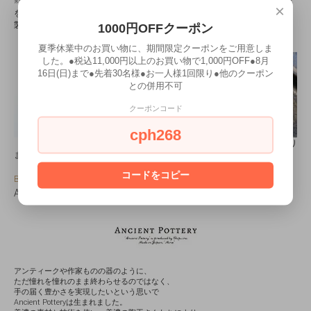
※裏面の刻印部分周辺に線が入っている場合がありますが、刻印部分の釉薬
×
を剥がすことに起因する現象です。
製造工程上みられるもので、不良ではございませんのでご了承ください。
1000円OFFクーポン
夏季休業中のお買い物に、期間限定クーポンをご用意しま
した。●税込11,000円以上のお買い物で1,000円OFF●8月
16日(日)まで●先着30名様●お一人様1回限り●他のクーポン
との併用不可
クーポンコード
cph268
（左）焼き色に個体差があります（中）釉薬の水泡跡がみられる場合があり
ます（右）焼きムラが見られる場合があります
コードをコピー
Brand
ANCIENT POTTERY｜エイシェントポタリー
アンティークや作家ものの器のように、
ただ憧れを憧れのまま終わらせるのではなく、
手の届く豊かさを実現したいという思いで
Ancient Potteryは生まれました。