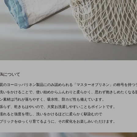
VAについて
質のヨーロッパリネン製品にのみ認められる「マスターオブリネン」の称号を持つラ
洗いをかけることで、使い始めからふんわりと柔らかく、思わず抱きしめたくなる
ン素材は汚れが落ちやすく、吸水性、防カビ性も備えています。
張らず、乾きもはやいので、大変お洗濯しやすいこともポイントです。
濡れると強度を増し、洗いをかけるほどに柔らかく馴染むので
ブリックをゆっくり育てるように、その変化をお楽しみいただけます。