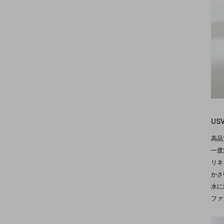
US
高品
一度
リネ
かさ
水に
ファ