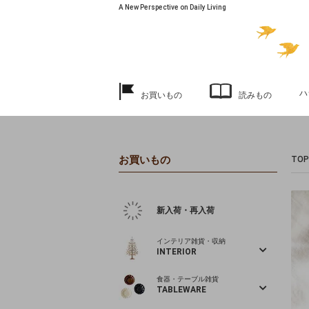
A New Perspective on Daily Living
ハ
お買いもの
読みもの
お買いもの
TOP
新入荷・再入荷
インテリア雑貨・収納
INTERIOR
食器・テーブル雑貨
TABLEWARE