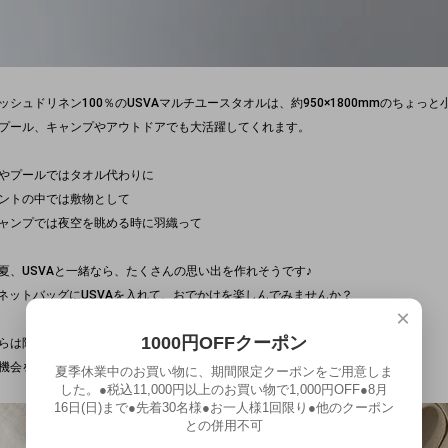
ッシュドリネン100％のUSVAマルチユースタオルは、約950×1800mmのちょ
プール、キャンプやアウトドアでも大活躍してくれます。
やプールではタオル代わりに
ントの中では敷物として
ャンプでは夜空を眺める時に羽織って
夏、USVAと一緒なら、たくさんの思い出を作れそうです♪
LTネットバッグにUSVAを入れて、おでかけを楽しんでみませんか？
×
1000円OFFクーポン
らは限定数限りとなります。
機会をどうぞお逃しなく。
夏季休業中のお買い物に、期間限定クーポンをご用意しま
した。●税込11,000円以上のお買い物で1,000円OFF●8月
16日(日)まで●先着30名様●お一人様1回限り●他のクーポン
との併用不可