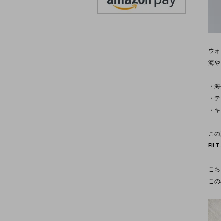
ウォ
海や
・海
・テ
・キ
この
FI
こち
この