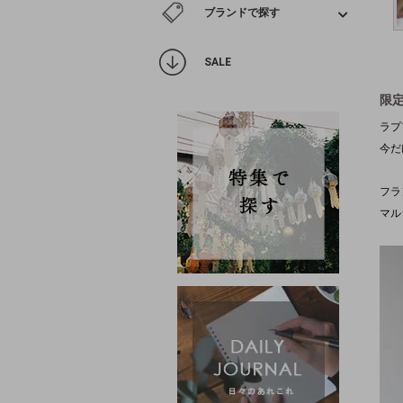
ブランドで探す
SALE
限
ラプ
今だ
フラ
マル