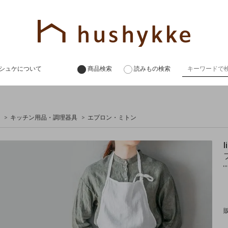
シュケについて
商品検索
読みもの検索
>
キッチン用品・調理器具
>
エプロン・ミトン