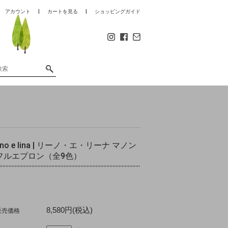
アカウント
カートを見る
ショッピングガイド
lino e lina | リーノ・エ・リーナ マノン
フルエプロン（全9色）
8,580円(税込)
販売価格