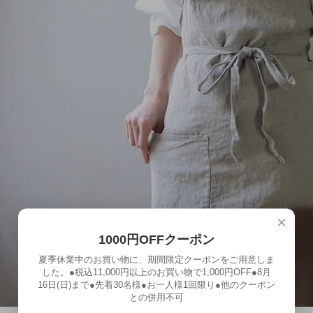
×
1000円OFFクーポン
夏季休業中のお買い物に、期間限定クーポンをご用意しま
した。●税込11,000円以上のお買い物で1,000円OFF●8月
16日(日)まで●先着30名様●お一人様1回限り●他のクーポン
との併用不可