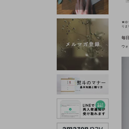
★ゆ
りま
毎
ウォ