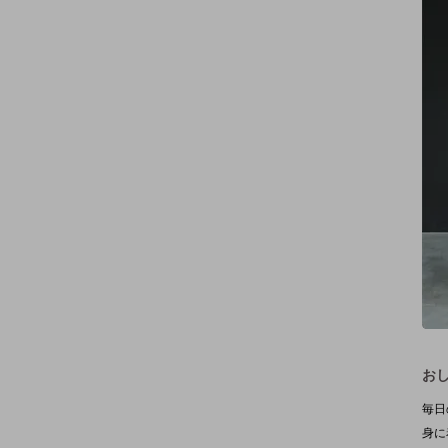
お
毎日
身に