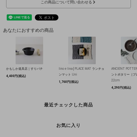
この商品について問い合わせる
あなたにおすすめの商品
かもしか道具店｜すりバチ
lino e lina│PLACE MAT ランチョ
ANCIENT POT
ンマット Uni
ントポタリー［プレ
4,400円(税込)
22cm
1,760円(税込)
4,290円(税込)
最近チェックした商品
お気に入り