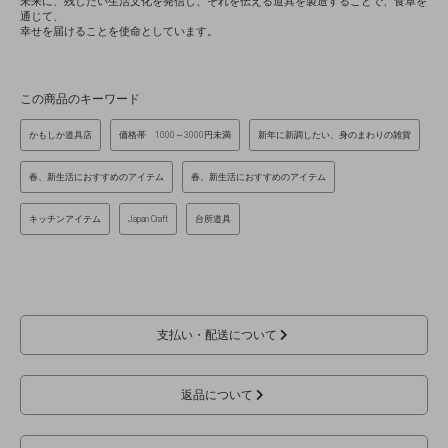
未来に、残したい生活文化を発信し、それを伝える道具を製造することで、食卓を
通じて、
幸せを届けることを使命としています。
この商品のキーワード
かもしか道具店
価格帯 1000～3000円未満
新年に新調したい、身のまわりの雑貨
春、新生活におすすめのアイテム
春、新生活におすすめのアイテム
キッチンアイテム
Japan Craft
台所道具
支払い・配送について
返品について