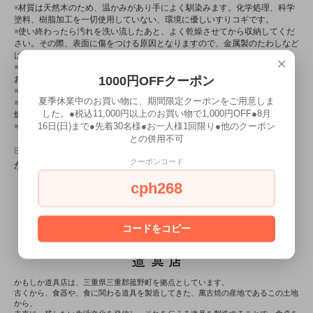
※材質は天然木のため、温かみがあり手によく馴染みます。化学処理、科学
塗料、樹脂加工を一切使用していない、環境に優しいすりコギです。
※使い終わったら汚れを洗い流したあと、よく乾燥させてから収納してくだ
さい。その際、表面に傷をつける原因となりますので、金属製のたわしなど
は使わないでください。
×
※使用後に熱湯をかけると乾きが早くなりますが、熱湯の取扱いには十分に
1000円OFFクーポン
お気を付けください。
※燃えますので、直接火にかけないでください。
夏季休業中のお買い物に、期間限定クーポンをご用意しま
※長くお使いいただくために、ときどき風通しのよい場所で日光に当てて乾
した。●税込11,000円以上のお買い物で1,000円OFF●8月
燥させてください。
16日(日)まで●先着30名様●お一人様1回限り●他のクーポン
※食洗機での洗浄はお控えください。割れる場合がございます。
との併用不可
Brand
クーポンコード
かもしか道具店
cph268
コードをコピー
かもしか道具店は、三重県三重郡菰野町を拠点としています。
古くから、食器や、食に関わる道具を製造してきた、萬古焼の産地であるこの土地
から、