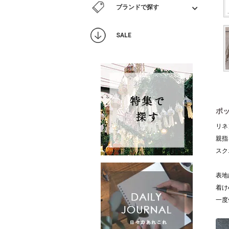
ブランドで探す
SALE
ポ
リネ
親指
スク
表地
着け
一度