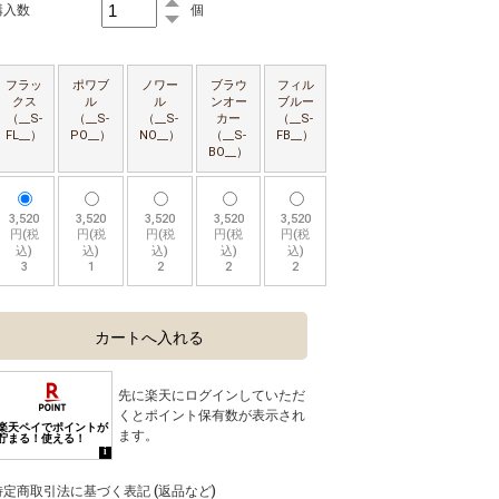
購入数
個
フラッ
ポワブ
ノワー
ブラウ
フィル
クス
ル
ル
ンオー
ブルー
（__S-
（__S-
（__S-
カー
（__S-
FL__）
PO__）
NO__）
（__S-
FB__）
BO__）
3,520
3,520
3,520
3,520
3,520
円(税
円(税
円(税
円(税
円(税
込)
込)
込)
込)
込)
3
1
2
2
2
先に楽天に
ログイン
していただ
くとポイント保有数が表示され
ます。
特定商取引法に基づく表記 (返品など)