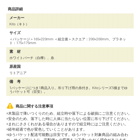
商品詳細
メーカー
Kito（キト）
サイズ
＜パッケージ＞165×220mm ＜組立後＞スクエア：200×200mm、プラネッ
ト：175×175mm
素 材
ホワイトバーチ（白樺）、糸
原産国
リトアニア
備 考
1パッケージにつき1商品入り。吊り下げ用の糸付き。Kitoシリーズ5個までゆ
うパケット可（目安）。
商品に関する注意事項
※木製品で薄いつくりのため、組立時や落下による破損にご注意ください。
※安全のため、落下した時に人体に当たらない位置に吊り下げてください。
※まれにささくれがある場合がありますので組立時にはご注意ください。
※経年経過で色が変色していくことがあります。
※ゆうパケット配送可能数は目安です。ゆうパケット対象商品の組み合わ
せ、サイズ等により、宅配便への変更をご了承いただく場合があります。