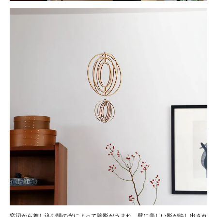
窓辺から差し込む陽の光によって陰影がうまれ、壁に美しい影が映し出され