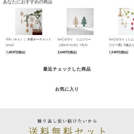
あなたにおすすめの商品
Kito（キト）｜ 木製オーナメント
lovi│ロヴィ ミニツリー
lovi│ロヴィ［ミ
small
［Momi-no-ki］14cm
ツリー用）8個入
1,650円(税込)
2,640円(税込)
1,540円(税込)
最近チェックした商品
お気に入り