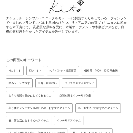
ナチュラル・シンプル・ユニークをモットーに製品づくりをしている、フィンラン
ド生まれのブランド。バルト三国のひとつ、リトアニアの首都ヴィリニュスに所在
する木工房にて、 高品質な原料を元に、木製オーナメントや木製ピアスなど、白
樺の素材感を生かしたアイテムを製作しています。
この商品のキーワード
Kito｜キト
Kito｜キト
ゆうパケット対応商品
価格帯 1000～3000円未満
贈るシーンで探す
引越・新築祝い
クリスマスディスプレイ
おうち時間を豊かにしてくれるもの
空間を彩るインテリア雑貨
心と体のメンテナンスのための、おすすめアイテム
春、新生活におすすめのアイテム
春、新生活におすすめのアイテム
インテリアアイテム
涼しげにお部屋を彩る、初夏のインテリア雑貨
暮らしを楽しむ SUMMER ITEM