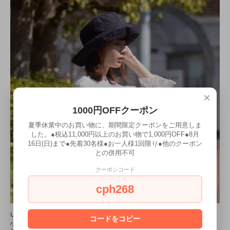
×
1000円OFFクーポン
夏季休業中のお買い物に、期間限定クーポンをご用意しま
した。●税込11,000円以上のお買い物で1,000円OFF●8月
16日(日)まで●先着30名様●お一人様1回限り●他のクーポン
との併用不可
クーポンコード
cph268
いつものお出かけやスポーツ観戦、アウトドアや運動会、ピクニックなど、
コードをコピー
小さく折りたたんでお出かけに連れて行ってください。