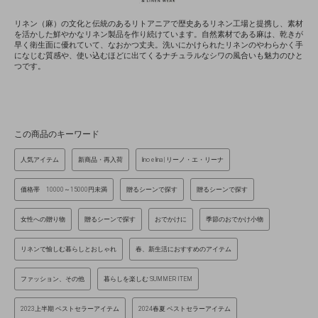
リネン（麻）の文化と伝統のあるリトアニアで歴史あるリネン工場と提携し、素材
を活かした鮮やかなリネン製品を作り続けています。自然素材である麻は、乾きが
早く衛生面に優れていて、なおかつ丈夫。洗いにかけられたリネンのやわらかく手
になじむ質感や、使い込むほどに出てくるナチュラルなシワの風合いも魅力のひと
つです。
この商品のキーワード
人気アイテム
新商品・再入荷
lino e lina | リーノ・エ・リーナ
価格帯 10000～15000円未満
贈るシーンで探す
贈るシーンで探す
女性への贈り物
贈るシーンで探す
おでかけに
季節のおでかけ小物
リネンで愉しむ暮らしとおしゃれ
春、新生活におすすめのアイテム
ファッション、その他
暮らしを楽しむ SUMMER ITEM
2023上半期 ベストセラーアイテム
2024春夏 ベストセラーアイテム