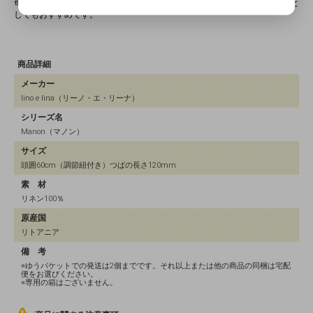
母の日や敬老の日、結婚祝いや誕生日プレゼントなど、いろいろなギフトと
してもおすすめです。
商品詳細
メーカー
lino e lina（リーノ・エ・リーナ）
シリーズ名
Manon（マノン）
サイズ
頭囲60cm（調節紐付き）つばの長さ120mm
素 材
リネン100％
原産国
リトアニア
備 考
※ゆうパケットでの発送は2個までです。それ以上または他の商品の同梱は宅配
便をお選びください。
※専用の箱はございません。