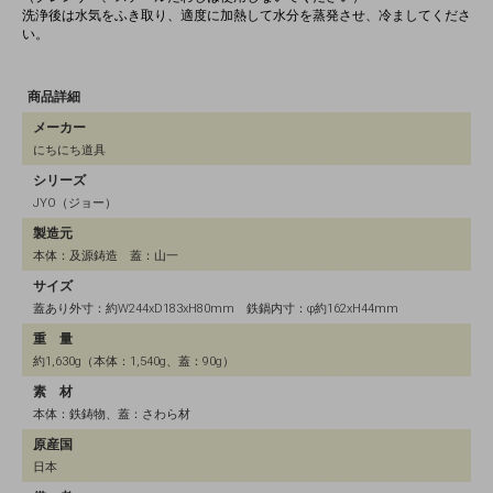
洗浄後は水気をふき取り、適度に加熱して水分を蒸発させ、冷ましてくださ
い。
商品詳細
メーカー
にちにち道具
シリーズ
JYO（ジョー）
製造元
本体：及源鋳造 蓋：山一
サイズ
蓋あり外寸：約W244xD183xH80mm 鉄鍋内寸：φ約162xH44mm
重 量
約1,630g（本体：1,540g、蓋：90g）
素 材
本体：鉄鋳物、蓋：さわら材
原産国
日本