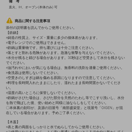
備 考
直火、IH、オーブン(本体のみ) 可
商品に関する注意事項
添付の説明書を読んでからご使用ください。
【鉄鍋】
※鋳造の性質上、サイズ・重量に多少の個体差があります。
※電子レンジでのご使用はできません。
※鉄鍋は重量物です。持ち運びには十分ご注意ください。
※落とすと割れる危険があります。急激な衝撃を与えないでください。
※水分が残ると錆びる場合があります。30秒ほど空焚きして水分を残さない
でください。
※油汚れやにおいが気になる場合は、無香料の洗剤を適量ご使用ください。
※食洗器は使用しないでください。
※空焚きのしすぎは鍋を傷める原因になりますので注意してください。
※料理を長時間入れたままにしたり、濡れたまま長時間置かないでくださ
い。
※湿度の高いところに保管しないでください。
※鉄鍋がさびた場合は、さびた部分を天然のたわし等でこすり洗いし、水分
を熱で飛ばした後、使い始めと同様に油ならしをしてください。
〇本体裏の刻印が、及源の旧屋号「南部盛栄堂」と現屋号「OIGEN」が混
在している場合があります。予めご了承ください。
【木蓋】
※表と裏の両面をしっかりと水でぬらしてからご使用ください。