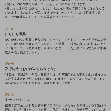
※ご使用になりましたら、よく洗い風通しの良いところで十分に乾かしてく
ださい。汚れや水分が残っていると、カビの原因になります。
※使い始めは木のにおいがしますが、繰り返し洗って使ううちになくなって
いきます。木のにおいが気になる場合は、米のとぎ汁に2～3時間漬け置
き、その後水洗いしてしっかり乾燥させてください。
Brand
にちにち道具
かけがえのない毎日に寄り添う、ジャパン・メイドのキッチンアイテムブラ
ンド。昔ながらの知恵と工夫が詰まった道具に、現代の暮らしに馴染むアイ
デアをプラス。天然木や竹、鉄や琺瑯など、日々を丁寧に暮らすための家事
道具を取り揃えています。
製造元
及源鋳造（おいげんちゅうぞう）
1852年（嘉永5年）創業の及源鋳造は、世界遺産である平泉文化の圏内であ
る岩手県水沢市で約900年前に始まった鋳物づくりを日本の伝統工芸である
南部鉄器として伝統を継承。革新を続けています。
製造元
山一（やまいち）
信州木曽で産出される良質木材「ひのき」「さわら」を素材とする木製品を
製造。長い時間をかけて木を育て、伐採、植林をして自然を守りながら、木