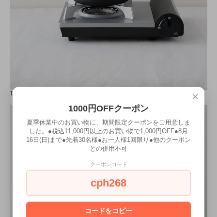
×
16cm鍋をカセットコンロに置いた時の使用イメージです。
1000円OFFクーポン
夏季休業中のお買い物に、期間限定クーポンをご用意しま
した。●税込11,000円以上のお買い物で1,000円OFF●8月
16日(日)まで●先着30名様●お一人様1回限り●他のクーポン
との併用不可
クーポンコード
cph268
コードをコピー