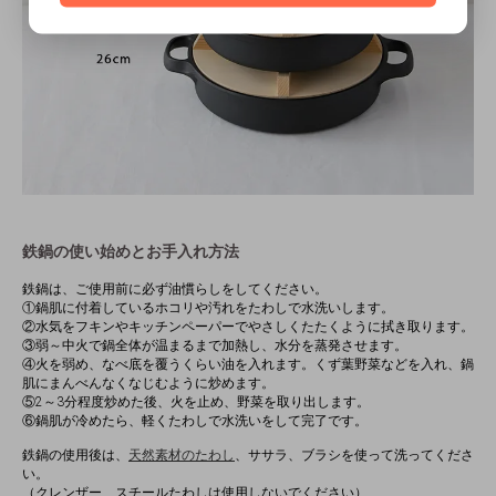
鉄鍋の使い始めとお手入れ方法
鉄鍋は、ご使用前に必ず油慣らしをしてください。
①鍋肌に付着しているホコリや汚れをたわしで水洗いします。
②水気をフキンやキッチンペーパーでやさしくたたくように拭き取ります。
③弱～中火で鍋全体が温まるまで加熱し、水分を蒸発させます。
④火を弱め、なべ底を覆うくらい油を入れます。くず葉野菜などを入れ、鍋
肌にまんべんなくなじむように炒めます。
⑤2～3分程度炒めた後、火を止め、野菜を取り出します。
⑥鍋肌が冷めたら、軽くたわしで水洗いをして完了です。
鉄鍋の使用後は、
天然素材のたわし
、ササラ、ブラシを使って洗ってくださ
い。
（クレンザー、スチールたわしは使用しないでください）