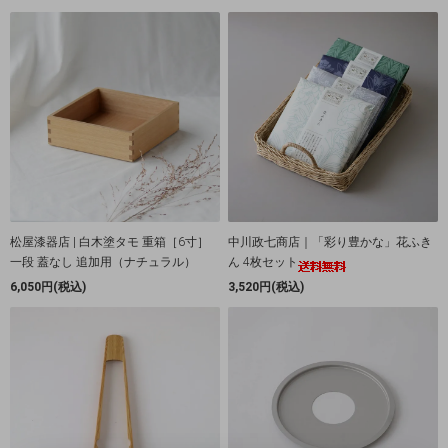
松屋漆器店 | 白木塗タモ 重箱［6寸］
中川政七商店｜「彩り豊かな」花ふき
一段 蓋なし 追加用（ナチュラル）
ん 4枚セット
6,050円(税込)
3,520円(税込)