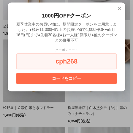
×
1000円OFFクーポン
夏季休業中のお買い物に、期間限定クーポンをご用意しま
公長斎小菅｜竹製トング M
21cmせいろ用受け台（24cm鍋用）
した。●税込11,000円以上のお買い物で1,000円OFF●8月
1,540円(税込)
1,870円(税込)
16日(日)まで●先着30名様●お一人様1回限り●他のクーポン
との併用不可
クーポンコード
cph268
コードをコピー
松野屋｜孟宗竹 米とぎマドラー
松屋漆器店｜白木塗タモ［6寸］蓋の
み（ナチュラル）
1,430円(税込)
4,950円(税込)