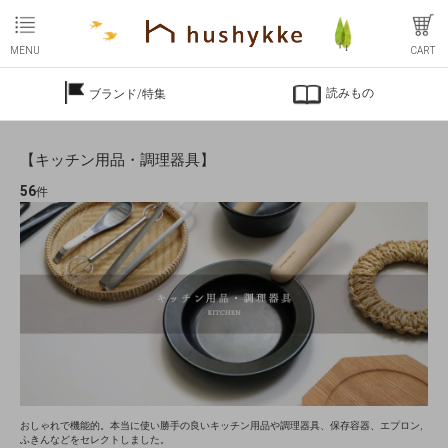
MENU
CART
読みもの
ブランド/特集
【キッチン用品・調理器具】
56
件
おしゃれで機能的。本当に使い勝手の良いキッチン用品や調理器具、保存容器、エプロン,
ふきんなどをセレクトしました。