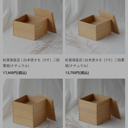
松屋漆器店｜白木塗タモ［6寸］二段
松屋漆器店 | 白木塗タモ［5寸］二段重
重箱(ナチュラル)
箱(ナチュラル)
17,600円(税込)
13,750円(税込)