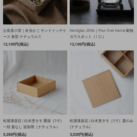
公長斎小菅｜弁当かご サンドイッチケ
trendglas JENA｜Pour Over Kanne 耐熱
ース 角型 ナチュラル S
ガラスポット（1.2L）
12,100円(税込)
12,100円(税込)
松屋漆器店 | 白木塗タモ 重箱［5寸］
松屋漆器店 | 白木塗タモ［5寸］蓋のみ
一段 蓋なし 追加用（ナチュラル）
(ナチュラル)
5,280円(税込)
3,520円(税込)