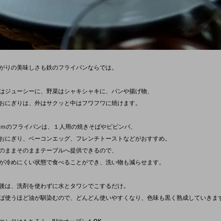
がりの美味しさも鉄のフライパンならでは。
はジューシーに、野菜はシャキシャキに、パンや揚げ物、
おにぎりは、外はサクッと中はフワフワに焼けます。
ｃｍのフライパンは、１人用の焼きそばやピビンパ、
おにぎり、ベーコンエッグ、フレンチトーストなどがおすすめ。
のままそのままテーブルへ提供できるので、
が冷めにくい状態で食べることができ、洗い物も減らせます。
後は、洗剤を使わずに水とタワシでこするだけ。
ば使うほど油が馴染むので、どんどん使いやすくなり、色味も黒く熟成していきま