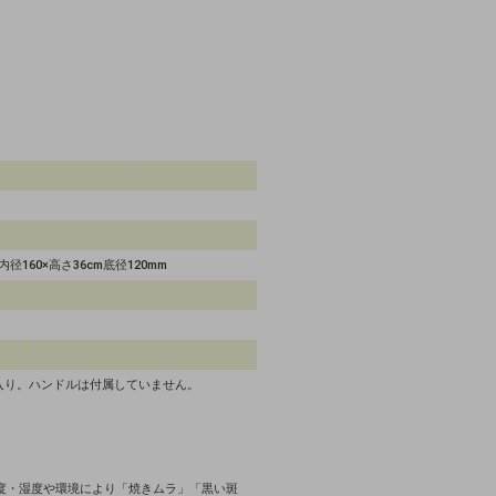
160×高さ36cm底径120mm
ス入り。ハンドルは付属していません。
度・湿度や環境により「焼きムラ」「黒い斑