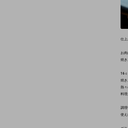
仕上
お肉
焼き
16
焼き
熱々
料理
調理
使え