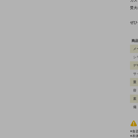
ガス
焚火
ぜひ
商
メ
シ
デ
サ
重
容
素
備
※食
※本