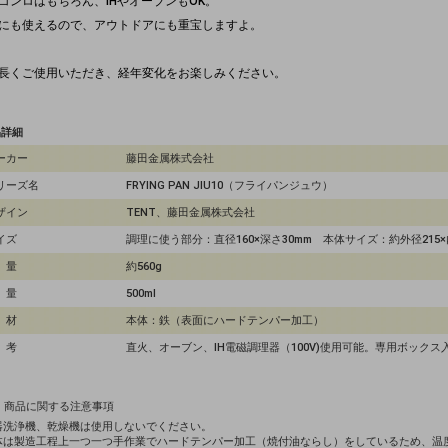
コンロはもちろん、IHやオーブンもOK。
にも使えるので、アウトドアにも重宝しますよ。
長くご使用いただき、経年変化をお楽しみください。
品詳細
ーカー
藤田金属株式会社
リーズ名
FRYING PAN JIU10（フライパンジュウ）
ザイン
TENT、藤田金属株式会社
イズ
調理に使う部分：直径160×深さ30mm 本体サイズ：約外径215×内径
 量
約560g
 量
500ml
 材
本体：鉄（表面にハードテンパー加工）
 考
直火、オーブン、IH電磁調理器（100V)使用可能。専用ボック
商品に関する注意事項
器洗浄機、乾燥機は使用しないでください。
体は製造工程上一つ一つ手作業でハードテンパー加工（焼付油ならし）をしているため、温