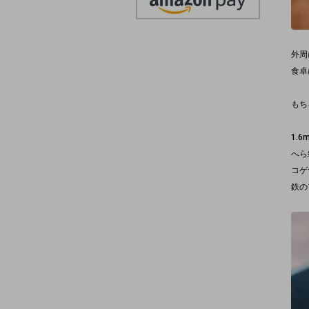
外周
食卓
もち
1.
へら
コゲ
鉄の