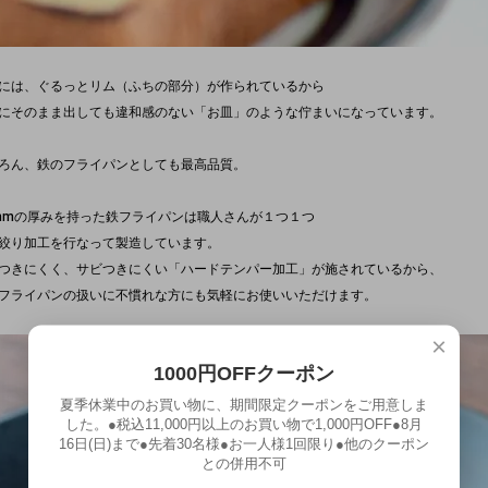
には、ぐるっとリム（ふちの部分）が作られているから
にそのまま出しても違和感のない「お皿」のような佇まいになっています。
ろん、鉄のフライパンとしても最高品質。
6mmの厚みを持った鉄フライパンは職人さんが１つ１つ
絞り加工を行なって製造しています。
つきにくく、サビつきにくい「ハードテンパー加工」が施されているから、
フライパンの扱いに不慣れな方にも気軽にお使いいただけます。
×
1000円OFFクーポン
夏季休業中のお買い物に、期間限定クーポンをご用意しま
した。●税込11,000円以上のお買い物で1,000円OFF●8月
16日(日)まで●先着30名様●お一人様1回限り●他のクーポン
との併用不可