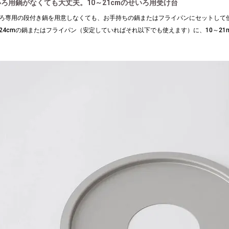
ろ用鍋がなくても大丈夫。10～21cmのせいろ用受け台
ろ専用の段付き鍋を用意しなくても、お手持ちの鍋またはフライパンにセットして
24cmの鍋またはフライパン（安定していればそれ以下でも使えます）に、10～2