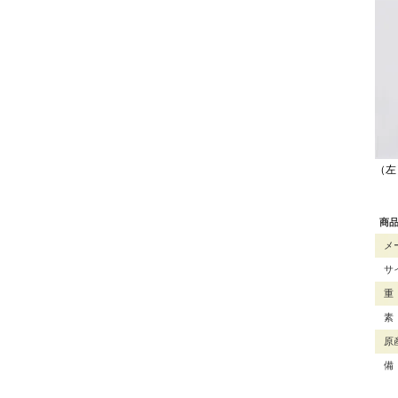
（左
商
メ
サ
重
素
原
備