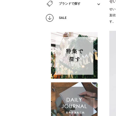
せい
ブランドで探す
せい
直径
SALE
す。