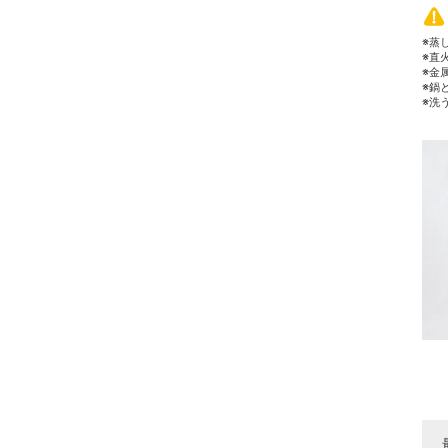
※蒸
※直
※金
※鍋
※洗