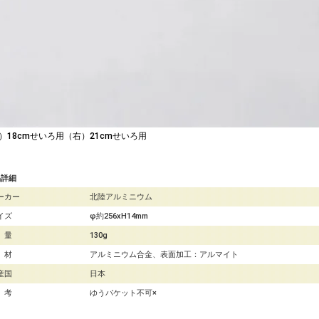
）18cmせいろ用（右）21cmせいろ用
品詳細
ーカー
北陸アルミニウム
イズ
φ約256xH14mm
 量
130g
 材
アルミニウム合金、表面加工：アルマイト
産国
日本
 考
ゆうパケット不可×