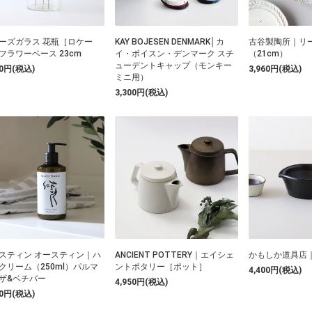
ーズガラス 花瓶［ロケー
KAY BOJESEN DENMARK│カ
古谷製陶所｜リー
フラワーベース 23cm
イ・ボイスン・デンマーク スチ
（21cm）
ューデントキャップ（モンキー
30円(税込)
3,960円(税込)
ミニ用）
3,300円(税込)
スティン オースティン｜ハ
ANCIENT POTTERY｜エイシェ
かもしか道具店
クリーム（250ml）パルマ
ントポタリー［ポット］
4,400円(税込)
ザ&ベチバー
4,950円(税込)
50円(税込)