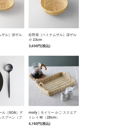
ムザル］深ザル
松野屋［ベトナムザル］深ザル
小 23cm
3,630円(税込)
チポール［GOA］デ
moily｜モイリー かご スクエア
ルスプーン（ブ
トレイ M （28cm）
）
4,180円(税込)