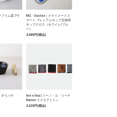
フリム皿 7寸
MQ・Duotex｜クライメートス
マート プレミアムモップ交換用
モップクロス（ホワイト/ブル
ー）
3,080円(税込)
｜すりバチ
lino e lina | リーノ・エ・リーナ
Manon スクエアミトン
3,520円(税込)