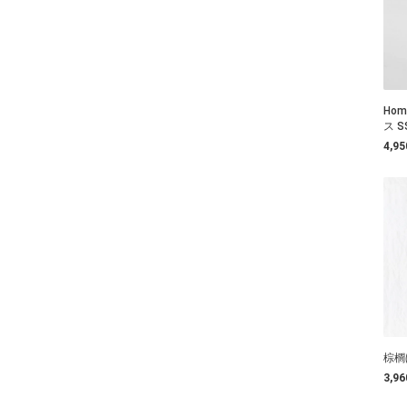
Ho
ス 
4,9
棕櫚
3,9