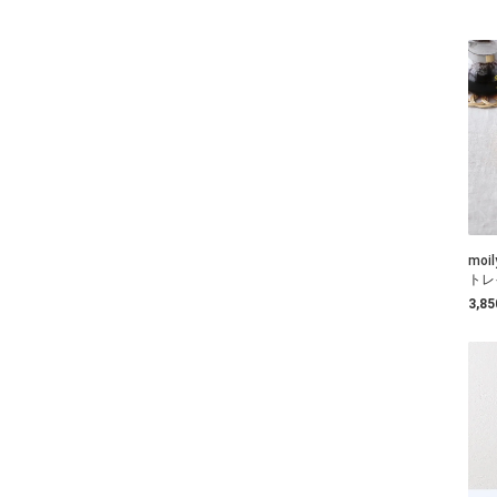
mo
トレ
3,8