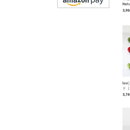
Nat
3,9
lo
ド［
3,7