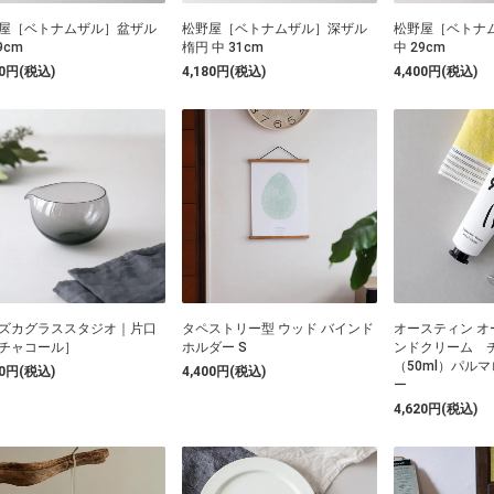
屋［ベトナムザル］盆ザル
松野屋［ベトナムザル］深ザル
松野屋［ベトナ
9cm
楕円 中 31cm
中 29cm
80円(税込)
4,180円(税込)
4,400円(税込)
ズカグラススタジオ｜片口
タペストリー型 ウッド バインド
オースティン オ
チャコール］
ホルダー S
ンドクリーム 
（50ml）パル
50円(税込)
4,400円(税込)
ー
4,620円(税込)