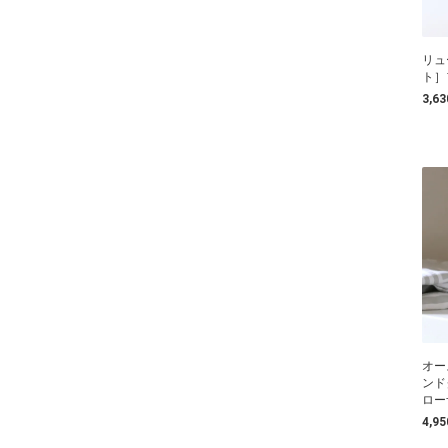
リュ
ト］
3,6
オー
ンド
ロー
4,9