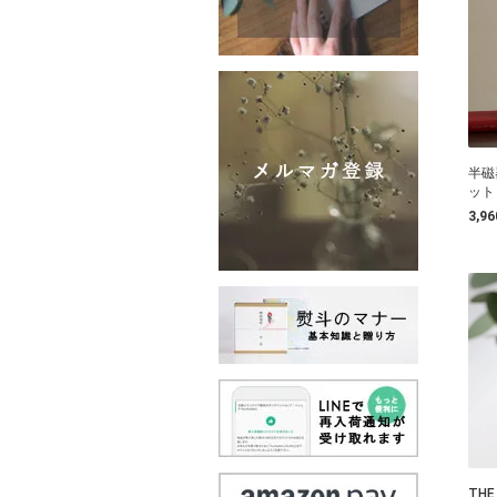
半磁
ット
3,9
THE