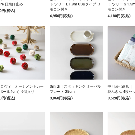
ure 日焼け止め
ト ツリー L 1.8m USBタイプ リ
ト ツリー S 1.5
モコン付き
モコン付き
60円(税込)
4,950円(税込)
4,180円(税込)
vi│ロヴィ オーナメントカー
Smith｜スタッキング オーバル
中川政七商店｜
ボール4cm］6個入り
プレート 25cm
花ふきん 4枚セ
40円(税込)
3,960円(税込)
3,520円(税込)