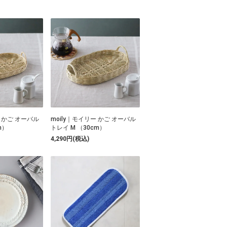
ー かご オーバル
moily｜モイリー かご オーバル
m）
トレイ M （30cm）
4,290円(税込)