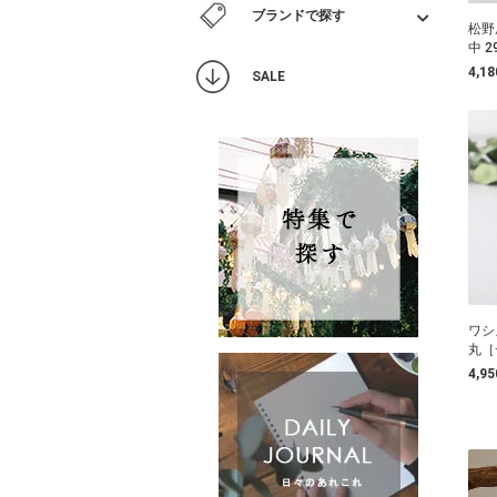
ブランドで探す
松野
中 2
4,1
SALE
ワシ
丸［
4,9