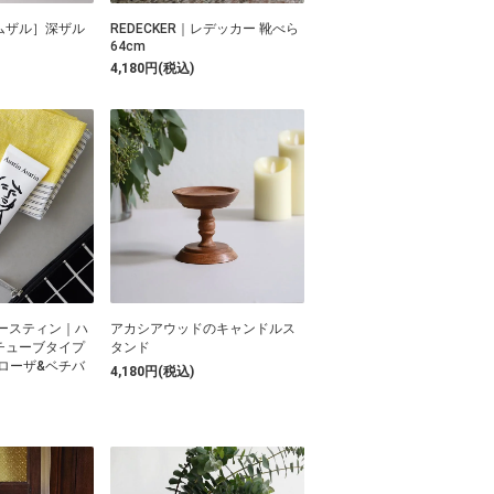
ムザル］深ザル
REDECKER｜レデッカー 靴べら
64cm
4,180円(税込)
ースティン｜ハ
アカシアウッドのキャンドルス
チューブタイプ
タンド
マローザ&ベチバ
4,180円(税込)