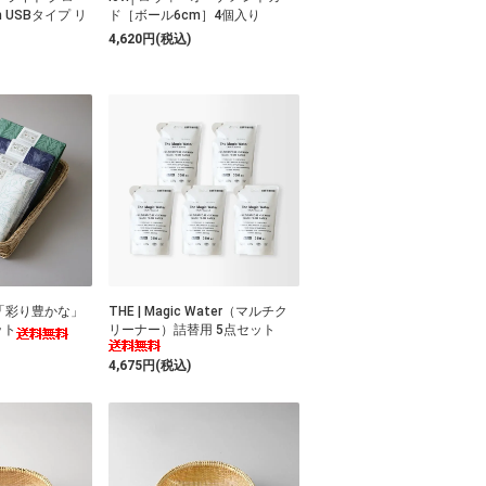
m USBタイプ リ
ド［ボール6cm］4個入り
4,620円(税込)
「彩り豊かな」
THE | Magic Water（マルチク
ット
リーナー）詰替用 5点セット
4,675円(税込)