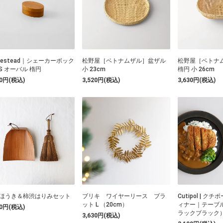
mestead｜シェーカーボック
松野屋［ベトナムザル］盆ザル
松野屋［ベトナ
SS オーバル 楕円
小 23cm
楕円 小 26cm
50円(税込)
3,520円(税込)
3,630円(税込)
ほうき＆柿渋はりみセット
ブリキ ワイヤーリース ブラ
Cutipol | ク
ット L （20cm）
ィナー｜テーブ
60円(税込)
ラックブラック
3,630円(税込)