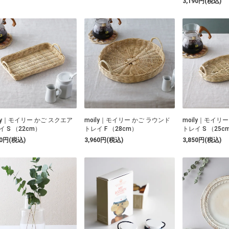
3,190円(税込)
ily｜モイリー かご スクエア
moily｜モイリー かご ラウンド
moily｜モイリ
イ S （22cm）
トレイ F （28cm）
トレイ S （25c
50円(税込)
3,960円(税込)
3,850円(税込)