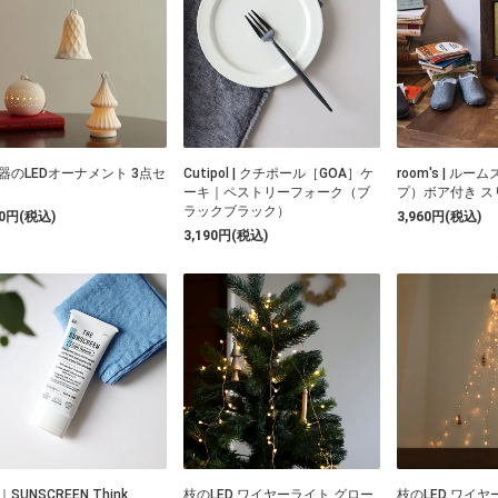
器のLEDオーナメント 3点セ
Cutipol | クチポール［GOA］ケ
room's | ルー
ーキ｜ペストリーフォーク（ブ
プ）ボア付き ス
ラックブラック）
60円(税込)
3,960円(税込)
3,190円(税込)
｜SUNSCREEN Think
枝のLED ワイヤーライト グロー
枝のLED ワイヤ