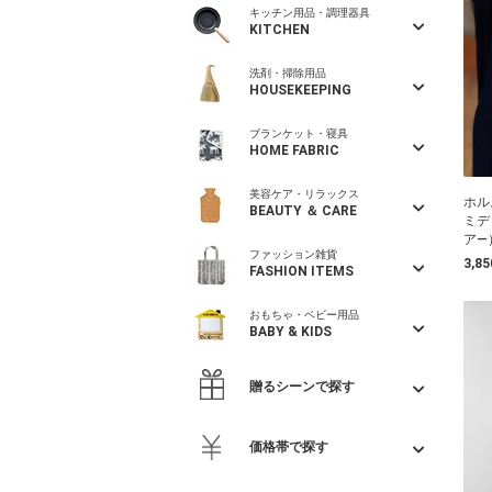
キッチン用品・調理器具
KITCHEN
洗剤・掃除用品
HOUSEKEEPING
ブランケット・寝具
HOME FABRIC
美容ケア・リラックス
ホル
BEAUTY ＆ CARE
ミデ
ア―
ファッション雑貨
3,8
FASHION ITEMS
おもちゃ・ベビー用品
BABY & KIDS
贈るシーンで探す
価格帯で探す