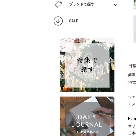
ブランドで探す
SALE
日
簡潔
19
シェ
アメ
Ho
オリ
日本