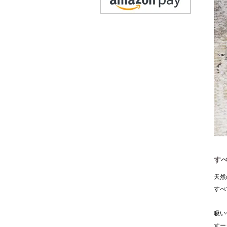
す
天然
すべ
吸い
すー