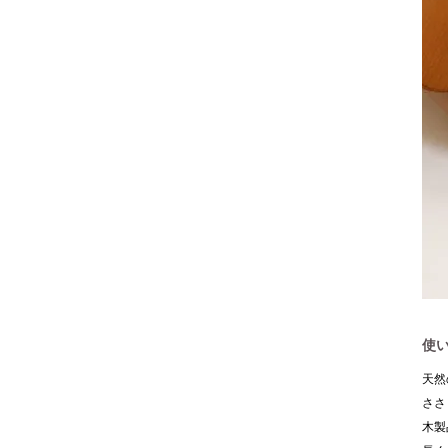
使
天然
ささ
木製