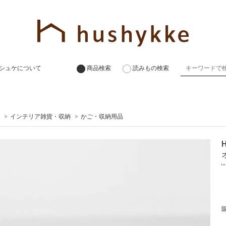
シュケについて
商品検索
読みもの検索
>
インテリア雑貨・収納
>
かご・収納用品