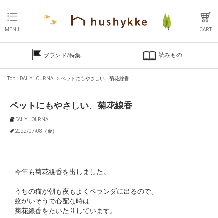
MENU
CART
読みもの
ブランド/特集
Top
>
DAILY JOURNAL
>
ペットにもやさしい、菊花線香
ペットにもやさしい、菊花線香
DAILY JOURNAL
2022/07/08（金）
今年も菊花線香を出しました。
うちの猫が朝も夜もよくベランダに出るので、
蚊がいそうで心配な時は、
菊花線香をたいたりしています。