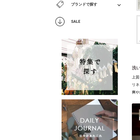
ブランドで探す
SALE
洗
上質
リネ
爽や