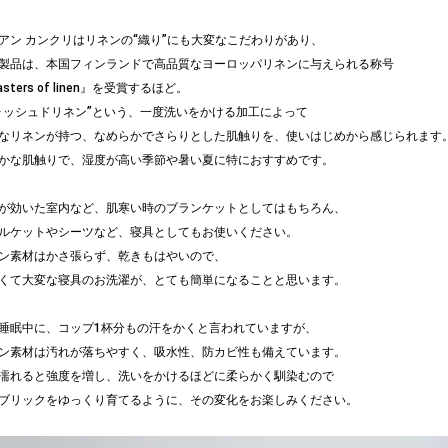
アン カンクリはリネンの“織り”にも大変なこだわりがあり、
製品は、本国フィンランドで高品質なヨーロッパリネンに与えられる称号
sters of linen』を受賞するほど。
ォッシュドリネン”という、一度洗いをかける加工によって
なリネンが持つ、なめらかでさらりとした肌触りを、使いはじめから感じられます
かな肌触りで、湿度が高い季節や暑い夏に特におすすめです。
が効いた室内など、肌寒い時のブランケットとしてはもちろん、
ルケットやシーツなど、寝具としてもお使いください。
ン素材はかさ張らず、乾きもはやいので、
くて大変な寝具のお洗濯が、とても簡単になることと思います。
睡眠中に、コップ1杯分もの汗をかくと言われていますが、
ン素材は汚れが落ちやすく、吸水性、防カビ性も備えています。
濡れると強度を増し、洗いをかけるほどに柔らかく馴染むので
ブリックをゆっくり育てるように、その変化をお楽しみください。