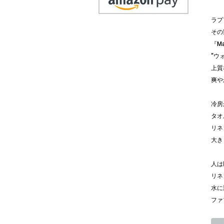
ラプ
その
『Ma
“ウ
上質
爽や
冷房
タオ
リネ
大き
人は
リネ
水に
ファ