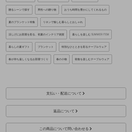
贈るシーンで探す
男性への贈り物
おうち時間を豊かにしてくれるもの
夏のブランケット特集
リネンで愉しむ暮らしとおしゃれ
涼しげにお部屋を彩る、初夏のインテリア雑貨
暮らしを楽しむ SUMMER ITEM
暮らしの夏ギフト
ブランケット
特別なひとときを彩るテーブルウェア
春が待ち遠しくなるお部屋づくり
春の小物
朝食を楽しむテーブルウェア
支払い・配送について
返品について
この商品について問い合わせる