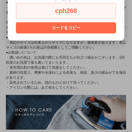
●カラーについて
・天然素材の⿇は、⽣産したときの天候、⽇照時間、収穫時期によって⾊が
cph268
若⼲違います。同じ商品でも濃淡の違いが出てきます。
・PCやスマホの種類、ブルーライトカットフィルターを通した場合など、
環境によって色の見え方が異なる場合がございます。 このような見え方の
コードをコピー
違いによる返品・交換はご遠慮いただいております。予めご了承の上お買い
求めください。
●サイズについて
・表記のサイズは出来上がりサイズになりますが、個体差があります。表記
サイズの前後5％の差は許容範囲としてご理解ください。
●お取扱いについて
・濃いめの色は、お洗濯の際にも毛羽立ちが目立つ場合がございます。3回
程度のお洗濯で落ち着いてまいります。
・蛍光増白剤の使用は避けて洗濯をしてください。
・素材の性質上、摩擦や水濡れによる色落ち、移染、多少の縮みがでる場合
があります。
・染色されているため、他のものと分けて洗ってください。
・アイロンの際には、あて布をしてください。