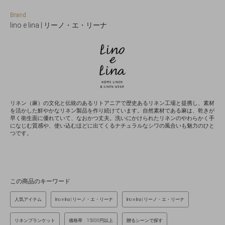
Brand
lino e lina | リーノ・エ・リーナ
リネン（麻）の文化と伝統のあるリトアニアで歴史あるリネン工場と提携し、素材
を活かした鮮やかなリネン製品を作り続けています。自然素材である麻は、乾きが
早く衛生面に優れていて、なおかつ丈夫。洗いにかけられたリネンのやわらかく手
になじむ質感や、使い込むほどに出てくるナチュラルなシワの風合いも魅力のひと
つです。
この商品のキーワード
人気アイテム
lino e lina | リーノ・エ・リーナ
lino e lina | リーノ・エ・リーナ
リネンブランケット
価格帯 15000円以上
贈るシーンで探す