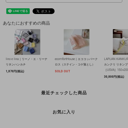
あなたにおすすめの商品
lino e lina｜リーノ・エ・リーナ
ecomfortHouse｜エココッパーク
LAPUAN KANK
リネンハンカチ
ロス（ステイン・コゲ落とし）
カンクリ リネン
［USVA］150×20
1,870円(税込)
SOLD OUT
30,800円(税込)
最近チェックした商品
お気に入り