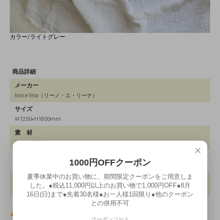
カラー/ライトグレー
商品詳細
メーカー
lino e lina（リーノ・エ・リーナ）
サイズ
W1250×H1800mm
素 材
リネン100％
×
原産国
1000円OFFクーポン
リトアニア
夏季休業中のお買い物に、期間限定クーポンをご用意しま
備 考
した。●税込11,000円以上のお買い物で1,000円OFF●8月
ウォッシュド加工
16日(日)まで●先着30名様●お一人様1回限り●他のクーポン
との併用不可
商品に関する注意事項
クーポンコード